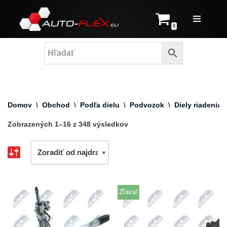
Prejsť
0
na
obsah
Domov
\
Obchod
\
Podľa dielu
\
Podvozok
\
Diely riadenia
Zobrazených 1–16 z 348 výsledkov
Zľava!