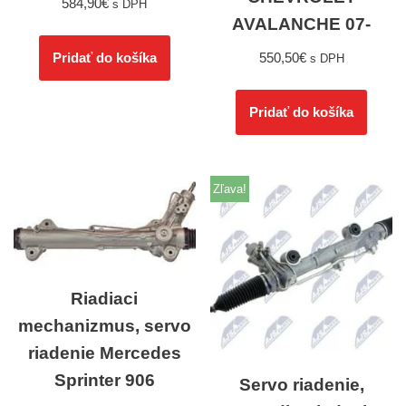
584,90
€
s DPH
AVALANCHE 07-
550,50
€
Pridať do košíka
s DPH
Pridať do košíka
Zľava!
Riadiaci
mechanizmus, servo
riadenie Mercedes
Sprinter 906
Servo riadenie,