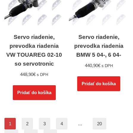
Servo riadenie,
Servo riadenie,
prevodka riadenia
prevodka riadenia
VW TOUAREG 02-10
BMW 5 04-, 6 04-
so servotronic
440,90
€
s DPH
448,90
€
s DPH
Pridať do košíka
Pridať do košíka
1
2
3
4
…
20