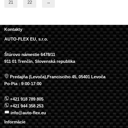
21
22
→
Kontakty
AUTO-FLEX EU, s.r.o.
Štúrovo námestie 6478/11
911 01 Trenčín, Slovenská republika
Predajňa (Levoča),Francisciho 45, 05401 Levoča
Po-Pia : 9:00-17:00
+421 918 789 805
+421 944 358 253
info@auto-flex.eu
Informácie