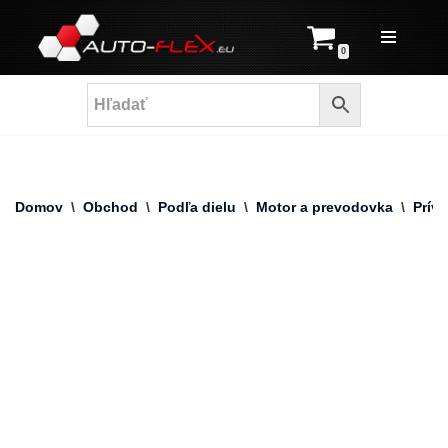
Prejsť
0
na
obsah
Domov
\
Obchod
\
Podľa dielu
\
Motor a prevodovka
\
Prív