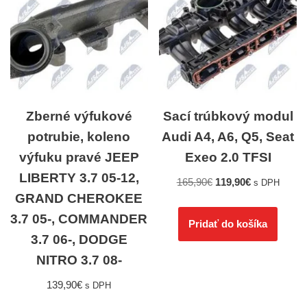
Zberné výfukové
Sací trúbkový modul
potrubie, koleno
Audi A4, A6, Q5, Seat
výfuku pravé JEEP
Exeo 2.0 TFSI
LIBERTY 3.7 05-12,
165,90
€
119,90
€
s DPH
GRAND CHEROKEE
3.7 05-, COMMANDER
Pridať do košíka
3.7 06-, DODGE
NITRO 3.7 08-
139,90
€
s DPH