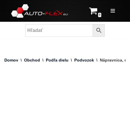
Prejsť
0
na
obsah
Domov
\
Obchod
\
Podľa dielu
\
Podvozok
\
Nápravnica, n