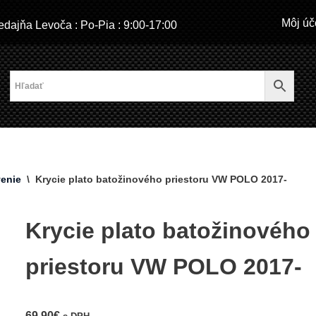
Môj úč
dajňa Levoča : Po-Pia : 9:00-17:00
enie
\
Krycie plato batožinového priestoru VW POLO 2017-
Krycie plato batožinového
priestoru VW POLO 2017-
69,90
€