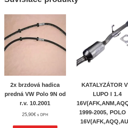
2x brzdová hadica
KATALYZÁTOR 
predná VW Polo 9N od
LUPO I 1.4
r.v. 10.2001
16V(AFK,ANM,AQQ
1999-2005, POLO 
25,90
€
s DPH
16V(AFK,AQQ,AU