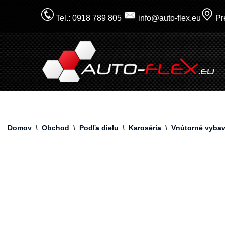
Tel.: 0918 789 805
info@auto-flex.eu
Pre
Prejsť
na
obsah
Domov
\
Obchod
\
Podľa dielu
\
Karoséria
\
Vnútorné vybav