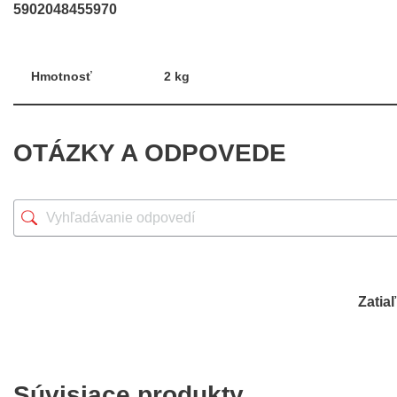
5902048455970
Hmotnosť
2 kg
OTÁZKY A ODPOVEDE
Zatia
Súvisiace produkty