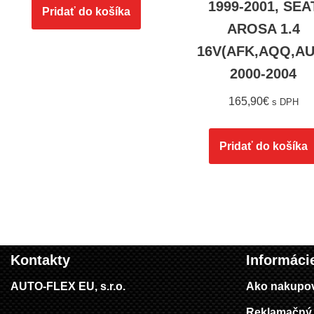
1999-2001, SEA
Pridať do košíka
AROSA 1.4
16V(AFK,AQQ,AU
2000-2004
165,90
€
s DPH
Pridať do košíka
Kontakty
Informáci
AUTO-FLEX EU, s.r.o.
Ako nakupo
Reklamačný 