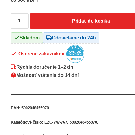
s DPH
Pridať do košíka
Skladom
Odosielame do 24h
Overené zákazníkmi
Rýchle doručenie
1–2 dni
Možnosť vrátenia do
14 dní
EAN:
5902048455970
Katalógové číslo:
EZC-VW-767, 5902048455970,