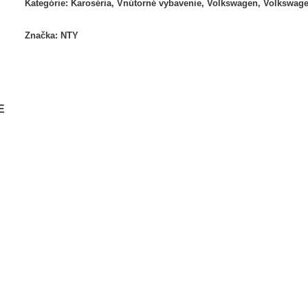
Kategórie:
Karoséria
,
Vnútorné vybavenie
,
Volkswagen
,
Volkswage
Značka:
NTY
E