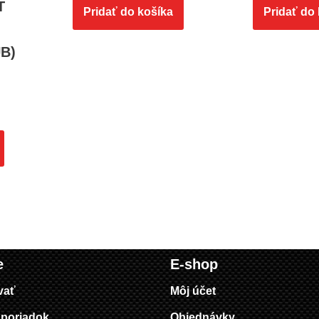
T
Pridať do košíka
Pridať do
B)
e
E-shop
vať
Môj účet
poriadok
Objednávky