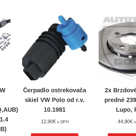
VW
Čerpadlo ostrekovača
2x Brzdov
skiel VW Polo od r.v.
predné 2
,AUB)
10.1981
Lupo, 
1.4
12,90
€
44,90
€
s DPH
B)