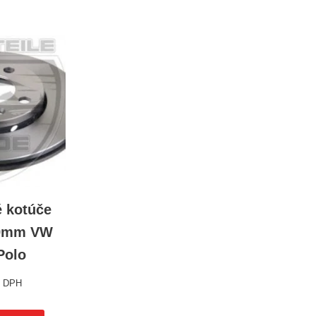
é kotúče
39mm VW
Polo
s DPH