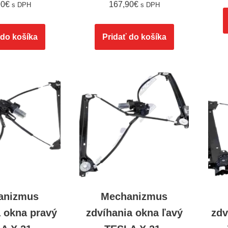
90
€
167,90
€
s DPH
s DPH
 do košíka
Pridať do košíka
anizmus
Mechanizmus
a okna pravý
zdvíhania okna ľavý
zdv