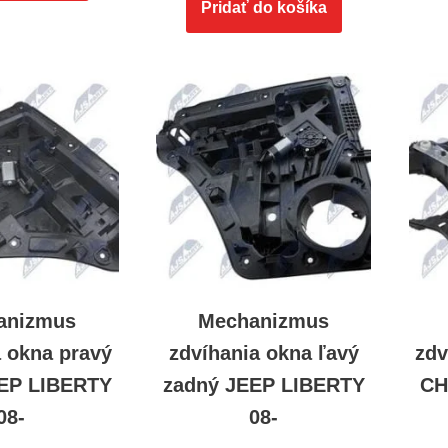
Pridať do košíka
anizmus
Mechanizmus
a okna pravý
zdvíhania okna ľavý
zdv
EP LIBERTY
zadný JEEP LIBERTY
CH
08-
08-