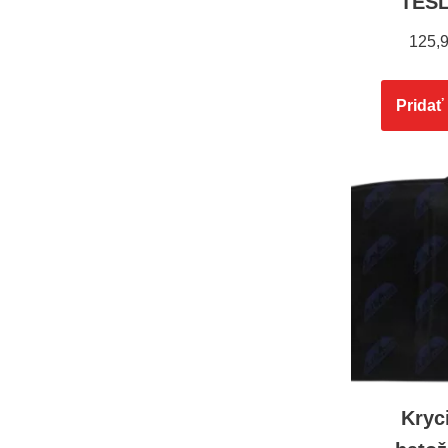
TESL
125,
Pridať
Kryc