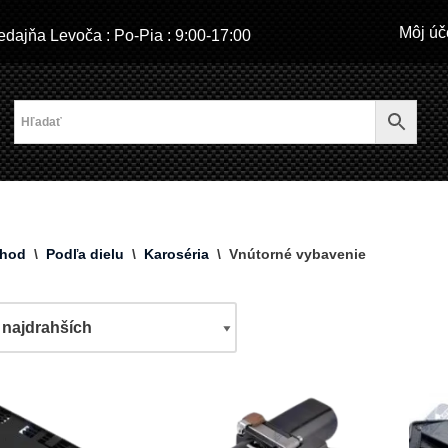
Môj úč
dajňa Levoča : Po-Pia : 9:00-17:00
hod
\
Podľa dielu
\
Karoséria
\
Vnútorné vybavenie