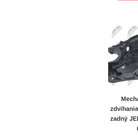
Mech
zdvíhani
zadný JE