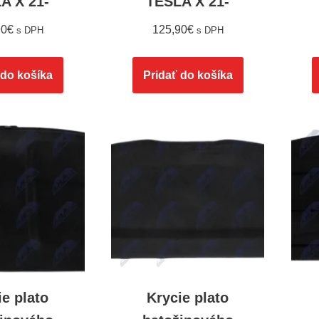
A X 21-
TESLA X 21-
90
€
125,90
€
s DPH
s DPH
 do košíka
Pridať do košíka
ie plato
Krycie plato