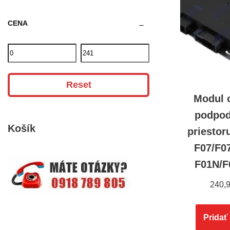
CENA
Reset
Modul 
podpod
Košík
priesto
F07/F0
F01N/F
240,
Pridať