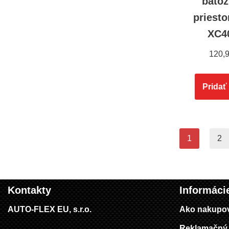
bato
priest
XC4
120,
Pridať
1
2
Kontakty
Informáci
AUTO-FLEX EU, s.r.o.
Ako nakupo
Reklamačný 