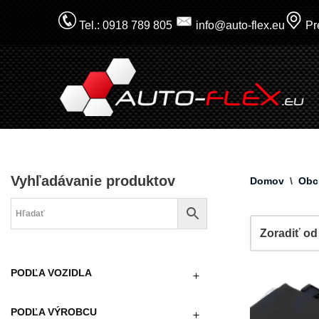
Tel.: 0918 789 805
info@auto-flex.eu
Pre
Prejsť
na
obsah
Vyhľadávanie produktov
Domov
\
Obc
PODĽA VOZIDLA
PODĽA VÝROBCU