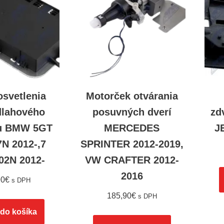
osvetlenia
Motorček otvárania
lahového
posuvných dverí
zd
ru BMW 5GT
MERCEDES
J
7N 2012-,7
SPRINTER 2012-2019,
02N 2012-
VW CRAFTER 2012-
2016
90
€
s DPH
185,90
€
s DPH
 do košíka