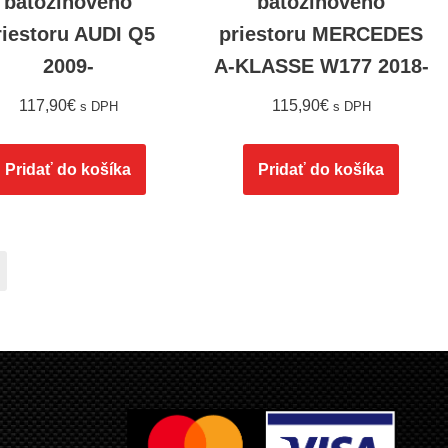
batožinového
batožinového
riestoru AUDI Q5
priestoru MERCEDES
2009-
A-KLASSE W177 2018-
117,90
€
115,90
€
s DPH
s DPH
Pridať do košíka
Pridať do košíka