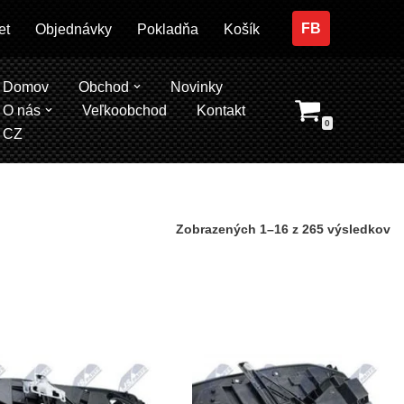
FB
et
Objednávky
Pokladňa
Košík
Domov
Obchod
Novinky
O nás
Veľkoobchod
Kontakt
0
CZ
Zobrazených 1–16 z 265 výsledkov