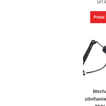
167,
Pridať
Mech
zdvíhani