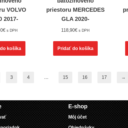
žinového
batožinového
oru VOLVO
priestoru MERCEDES
p
0 2017-
GLA 2020-
90
€
118,90
€
s DPH
s DPH
 do košíka
Pridať do košíka
3
4
…
15
16
17
→
e
E-shop
vať
Môj účet
poriadok
Objednávky