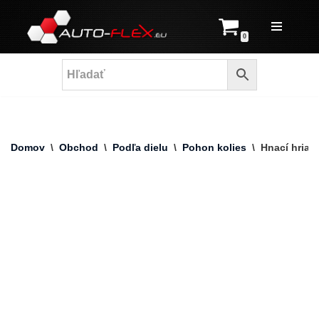
Prejsť
0
na
obsah
Domov
\
Obchod
\
Podľa dielu
\
Pohon kolies
\
Hnací hriad