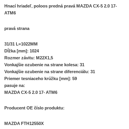
Hnací hriadeľ, poloos predná pravá MAZDA CX-5 2.0 17-
ATM6
pravá strana
31/31 L=1022MM
Dĺžka [mm]: 1024
Rozmer závitu: M22X1,5
Vonkajšie ozubenie na strane kolesa: 31
Vonkajšie ozubenie na strane diferenciálu: 31
Priemer tesniaceho krúžku [mm]: 59
pasuje na:
MAZDA CX-5 2.0 17- ATM6
Producent OE číslo produktu:
MAZDA FTH12550X