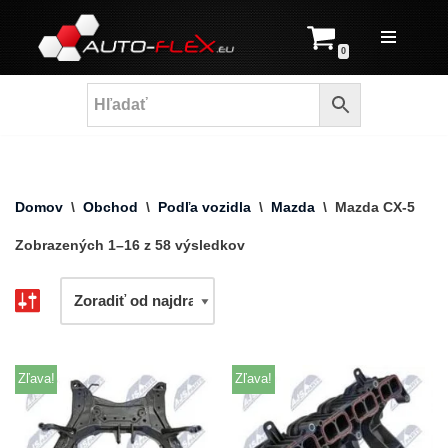
Prejsť
0
na
obsah
Domov
\
Obchod
\
Podľa vozidla
\
Mazda
\
Mazda CX-5
Zobrazených 1–16 z 58 výsledkov
Zľava!
Zľava!