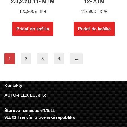
2.0,2.2D 11- MTM
12- ATM
120,90
€
117,90
€
s DPH
s DPH
Pridať do košíka
Pridať do košíka
1
2
3
4
→
Kontakty
AUTO-FLEX EU, s.r.o.
Štúrovo námestie 6478/11
911 01 Trenčín, Slovenská republika