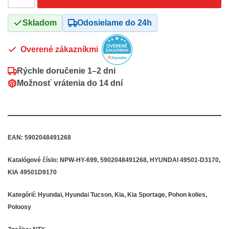
Skladom
Odosielame do 24h
Overené zákazníkmi
Rýchle doručenie
1–2 dni
Možnosť vrátenia do
14 dní
EAN:
5902048491268
Katalógové číslo:
NPW-HY-699, 5902048491268, HYUNDAI 49501-D3170,
KIA 49501D9170
Kategórií:
Hyundai
,
Hyundai Tucson
,
Kia
,
Kia Sportage
,
Pohon kolies
,
Poloosy