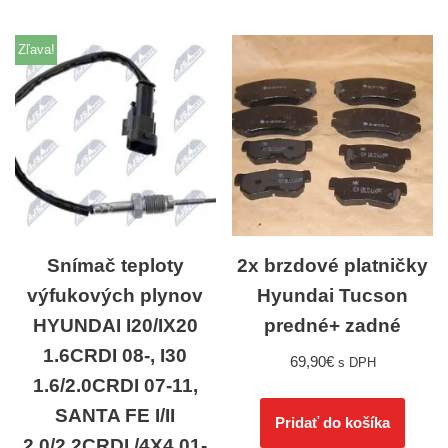
Zľava!
Snímač teploty
2x brzdové platničky
výfukových plynov
Hyundai Tucson
HYUNDAI I20/IX20
predné+ zadné
1.6CRDI 08-, I30
69,90
€
s DPH
1.6/2.0CRDI 07-11,
SANTA FE I/II
Pridať do košíka
2.0/2.2CRDI /4X4 01-