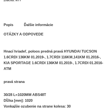
Značka:
NTY
Popis
Ďalšie informácie
OTÁZKY A ODPOVEDE
Hnací hriadeľ, poloos predná pravá HYUNDAI TUCSON
1.6CRDI 136KM 01.2019-, 1.7CRDI 116KM,141KM 01.2016-,
KIA SPORTAGE 1.6CRDI 136KM 01.2019-, 1.7CRDI 01.2016-
ATM
pravá strana
30/28 L=1020MM ABS48T
Dĺžka [mm]: 1020
Vonkajšie ozubenie na strane kolesa: 30