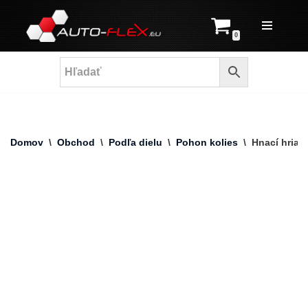
Prejsť
0
na
obsah
Domov
\
Obchod
\
Podľa dielu
\
Pohon kolies
\
Hnací hriad