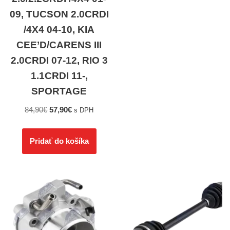
09, TUCSON 2.0CRDI
/4X4 04-10, KIA
CEE’D/CARENS III
2.0CRDI 07-12, RIO 3
1.1CRDI 11-,
SPORTAGE
84,90
€
57,90
€
s DPH
Pridať do košíka