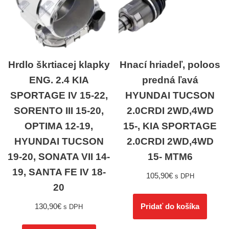
Hrdlo škrtiacej klapky
Hnací hriadeľ, poloos
ENG. 2.4 KIA
predná ľavá
SPORTAGE IV 15-22,
HYUNDAI TUCSON
SORENTO III 15-20,
2.0CRDI 2WD,4WD
OPTIMA 12-19,
15-, KIA SPORTAGE
HYUNDAI TUCSON
2.0CRDI 2WD,4WD
19-20, SONATA VII 14-
15- MTM6
19, SANTA FE IV 18-
105,90
€
s DPH
20
130,90
€
Pridať do košíka
s DPH