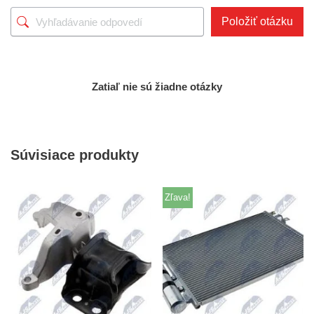
Položiť otázku
Zatiaľ nie sú žiadne otázky
Súvisiace produkty
Zľava!