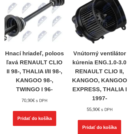
Hnací hriadeľ, poloos
Vnútorný ventilátor
ľavá RENAULT CLIO
kúrenia ENG.1.0-3.0
II 98-, THALIA I/II 98-,
RENAULT CLIO II,
KANGOO 98-,
KANGOO, KANGOO
TWINGO I 96-
EXPRESS, THALIA I
1997-
70,90
€
s DPH
55,90
€
s DPH
Pridať do košíka
Pridať do košíka