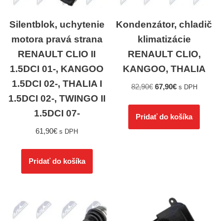
Silentblok, uchytenie
Kondenzátor, chladič
motora pravá strana
klimatizácie
RENAULT CLIO II
RENAULT CLIO,
1.5DCI 01-, KANGOO
KANGOO, THALIA
1.5DCI 02-, THALIA I
82,90
€
67,90
€
s DPH
1.5DCI 02-, TWINGO II
1.5DCI 07-
Pridať do košíka
61,90
€
s DPH
Pridať do košíka