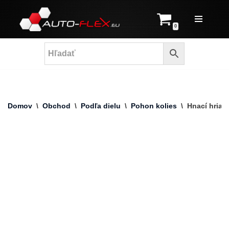
Prejsť
0
na
obsah
Domov
\
Obchod
\
Podľa dielu
\
Pohon kolies
\
Hnací hriad