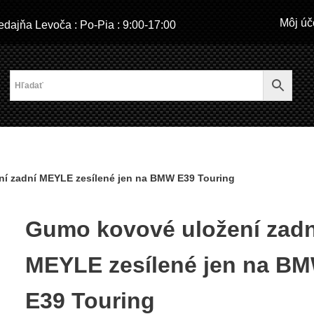
Môj úč
dajňa Levoča : Po-Pia : 9:00-17:00
í zadní MEYLE zesílené jen na BMW E39 Touring
Gumo kovové uložení zadn
MEYLE zesílené jen na B
E39 Touring