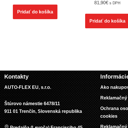
81,90
€
s DPH
Pridať do košíka
Pridať do košíka
Kontakty
Informáci
AUTO-FLEX EU, s.r.o.
Ako nakupo
Reklamačný 
Štúrovo námestie 6478/11
Ochrana oso
911 01 Trenčín, Slovenská republika
cookies
Reklamačný 
Predajňa (Levoča),Francisciho 45,