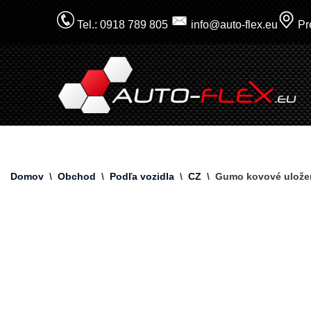
Tel.: 0918 789 805
info@auto-flex.eu
Pre
Prejsť
na
obsah
Domov
\
Obchod
\
Podľa vozidla
\
CZ
\
Gumo kovové uložen