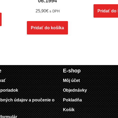
06.1994
25,90
€
Pridať do
s DPH
Pridať do košíka
e
E-shop
vať
Môj účet
poriadok
Objednávky
bných údajov a poučenie o
Pokladňa
Košík
formulár