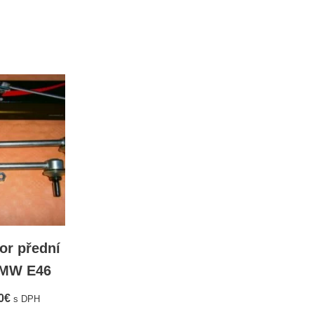
tor přední
BMW E46
0
€
s DPH