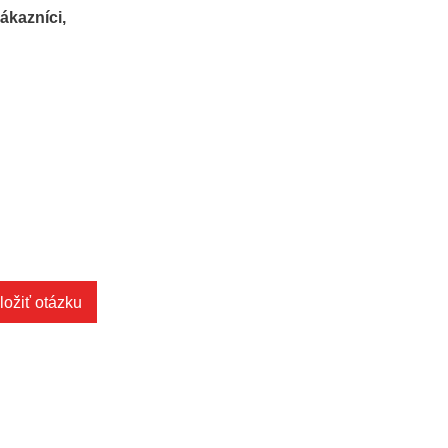
ákazníci,
ložiť otázku