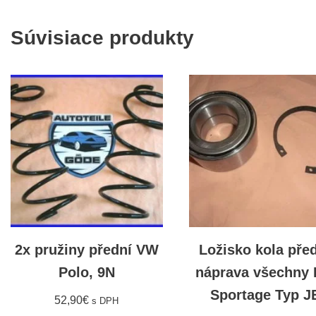
Súvisiace produkty
2x pružiny přední VW
Ložisko kola pře
Polo, 9N
náprava všechny 
Sportage Typ J
52,90
€
s DPH