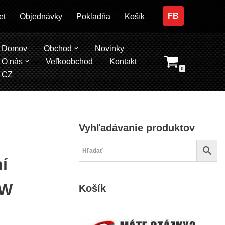
FB
et
Objednávky
Pokladňa
Košík
Domov
Obchod
Novinky
O nás
Veľkoobchod
Kontakt
0
CZ
Vyhľadávanie produktov
í
MW
Košík