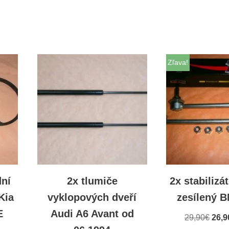
Zľava!
dní
2x tlumiče
2x stabilizá
Kia
vyklopových dveří
zesílený 
E
Audi A6 Avant od
29,90
€
26,9