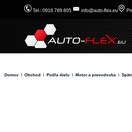
Tel.: 0918 789 805
info@auto-flex.eu
Pre
Prejsť
na
obsah
Domov
\
Obchod
\
Podľa dielu
\
Motor a prevodovka
\
Spät