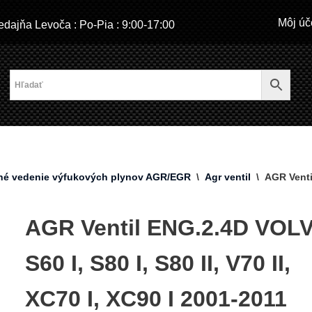
Môj úč
dajňa Levoča : Po-Pia : 9:00-17:00
né vedenie výfukových plynov AGR/EGR
\
Agr ventil
\
AGR Ventil
AGR Ventil ENG.2.4D VOL
S60 I, S80 I, S80 II, V70 II,
XC70 I, XC90 I 2001-2011