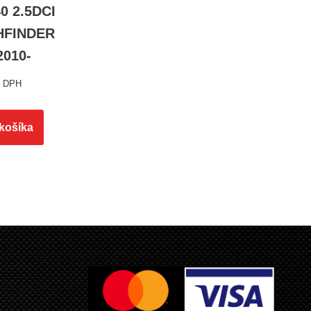
0 2.5DCI
THFINDER
2010-
s DPH
 košíka