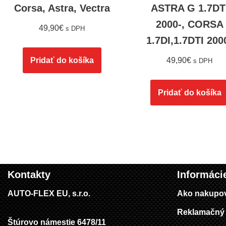
Corsa, Astra, Vectra
ASTRA G 1.7DT
2000-, CORSA
49,90
€
s DPH
1.7DI,1.7DTI 200
Pridať do košíka
49,90
€
s DPH
Pridať do košíka
Kontakty
Informáci
AUTO-FLEX EU, s.r.o.
Ako nakupo
Reklamačný 
Štúrovo námestie 6478/11