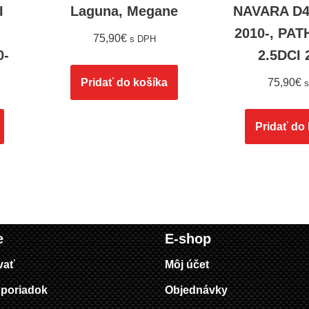
I
Laguna, Megane
NAVARA D4
2010-, PA
75,90
€
s DPH
0-
2.5DCI 
Pridať do košíka
75,90
€
Pridať do
e
E-shop
vať
Môj účet
poriadok
Objednávky