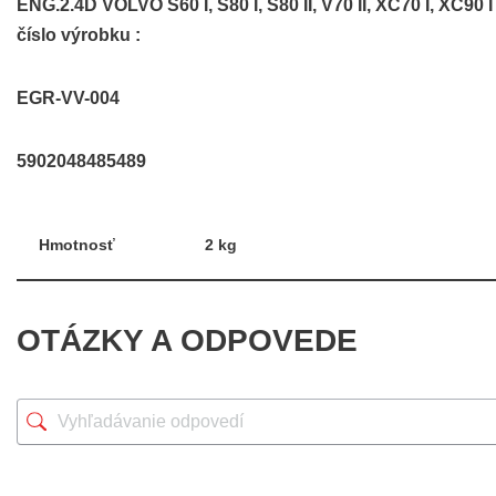
ENG.2.4D VOLVO S60 I, S80 I, S80 II, V70 II, XC70 I, XC90 
číslo výrobku :
EGR-VV-004
5902048485489
Hmotnosť
2 kg
OTÁZKY A ODPOVEDE