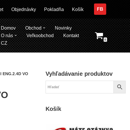
FB
et
Objednávky
Pokladňa
Košík
Domov
Obchod
Novinky
O nás
Veľkoobchod
Kontakt
0
CZ
Vyhľadávanie produktov
 ENG.2.4D VOLVO S60 I, S80 I, S80 II, V70 II, XC70 I, XC90 I 2001-2
VO
Košík