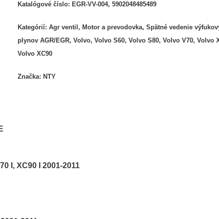
Katalógové číslo:
EGR-VV-004, 5902048485489
Kategórií:
Agr ventil
,
Motor a prevodovka
,
Spätné vedenie výfuko
plynov AGR/EGR
,
Volvo
,
Volvo S60
,
Volvo S80
,
Volvo V70
,
Volvo 
Volvo XC90
Značka:
NTY
E
70 I, XC90 I 2001-2011