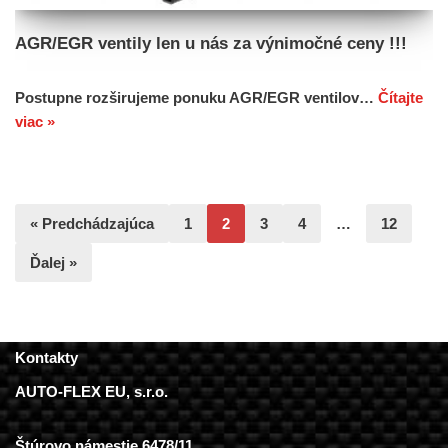
AGR/EGR ventily len u nás za výnimočné ceny !!!
Postupne rozširujeme ponuku AGR/EGR ventilov…
Čítajte
viac »
« Predchádzajúca
1
2
3
4
…
12
Ďalej »
Kontakty
AUTO-FLEX EU, s.r.o.
Štúrovo námestie 6478/11