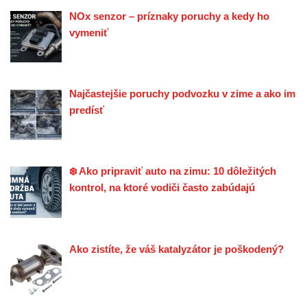
NOx senzor – príznaky poruchy a kedy ho
vymeniť
Najčastejšie poruchy podvozku v zime a ako im
predísť
❄️ Ako pripraviť auto na zimu: 10 dôležitých
kontrol, na ktoré vodiči často zabúdajú
Ako zistíte, že váš katalyzátor je poškodený?