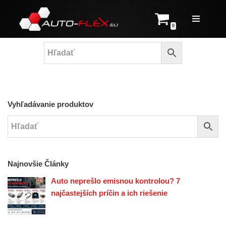
Prejsť
0
na
obsah
Vyhľadávanie produktov
Najnovšie Články
Auto neprešlo emisnou kontrolou? 7
najčastejších príčin a ich riešenie