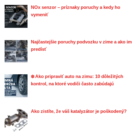
NOx senzor – príznaky poruchy a kedy ho
vymeniť
Najčastejšie poruchy podvozku v zime a ako im
predísť
❄️ Ako pripraviť auto na zimu: 10 dôležitých
kontrol, na ktoré vodiči často zabúdajú
Ako zistíte, že váš katalyzátor je poškodený?