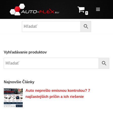
Prejsť
0
na
obsah
Vyhľadávanie produktov
Najnovšie Články
Auto neprešlo emisnou kontrolou? 7
najčastejších príčin a ich riešenie