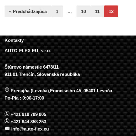
« Predchádzajúca
1
…
10
11
12
Kontakty
AUTO-FLEX EU, s.r.o.
Štúrovo námestie 6478/11
911 01 Trenčín, Slovenská republika
Predajňa (Levoča),Francisciho 45, 05401 Levoča
Po-Pia : 9:00-17:00
+421 918 789 805
+421 944 358 253
info@auto-flex.eu