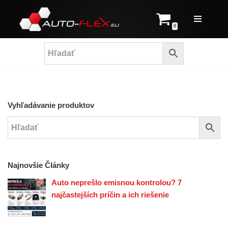
Prejsť
0
na
obsah
Vyhľadávanie produktov
Najnovšie Články
Auto neprešlo emisnou kontrolou? 7
najčastejších príčin a ich riešenie