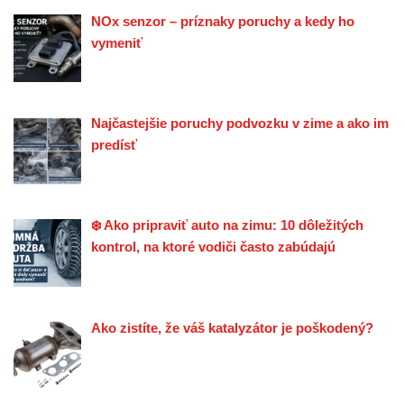
NOx senzor – príznaky poruchy a kedy ho
vymeniť
Najčastejšie poruchy podvozku v zime a ako im
predísť
❄️ Ako pripraviť auto na zimu: 10 dôležitých
kontrol, na ktoré vodiči často zabúdajú
Ako zistíte, že váš katalyzátor je poškodený?