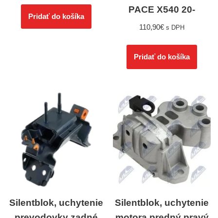
PACE X540 20-
Pridať do košíka
110,90
€
s DPH
Pridať do košíka
Silentblok, uchytenie
Silentblok, uchytenie
prevodovky zadné
motora predný pravý