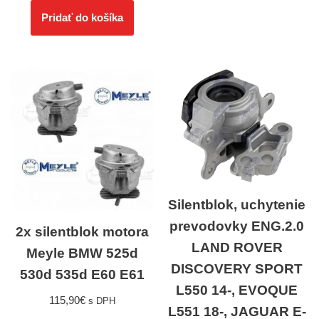
Pridať do košíka
Silentblok, uchytenie
prevodovky ENG.2.0
2x silentblok motora
LAND ROVER
Meyle BMW 525d
DISCOVERY SPORT
530d 535d E60 E61
L550 14-, EVOQUE
115,90
€
s DPH
L551 18-, JAGUAR E-