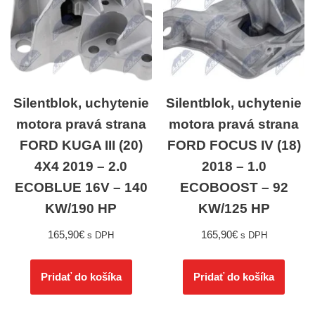
Silentblok, uchytenie
Silentblok, uchytenie
motora pravá strana
motora pravá strana
FORD KUGA III (20)
FORD FOCUS IV (18)
4X4 2019 – 2.0
2018 – 1.0
ECOBLUE 16V – 140
ECOBOOST – 92
KW/190 HP
KW/125 HP
165,90
€
165,90
€
s DPH
s DPH
Pridať do košíka
Pridať do košíka