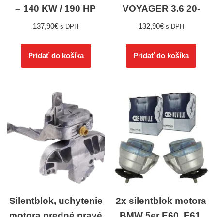
– 140 KW / 190 HP
VOYAGER 3.6 20-
137,90
€
132,90
€
s DPH
s DPH
Pridať do košíka
Pridať do košíka
Silentblok, uchytenie
2x silentblok motora
motora predné pravé
BMW 5er E60, E61,