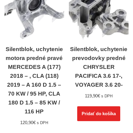
Silentblok, uchytenie
Silentblok, uchytenie
motora predné pravé
prevodovky predné
MERCEDES A (177)
CHRYSLER
2018 – , CLA (118)
PACIFICA 3.6 17-,
2019 – A 160 D 1.5 –
VOYAGER 3.6 20-
70 KW / 95 HP, CLA
119,90
€
s DPH
180 D 1.5 – 85 KW /
116 HP
Pridať do košíka
120,90
€
s DPH