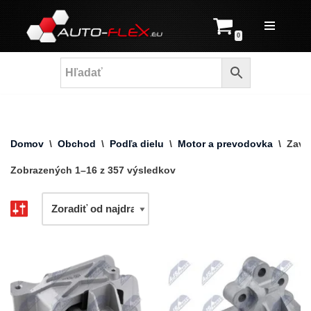
Prejsť
0
na
obsah
Domov
\
Obchod
\
Podľa dielu
\
Motor a prevodovka
\
Zave
Zobrazených 1–16 z 357 výsledkov