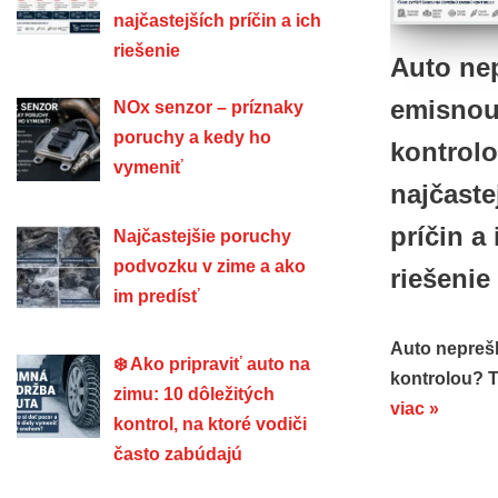
najčastejších príčin a ich
riešenie
Auto ne
emisno
NOx senzor – príznaky
poruchy a kedy ho
kontrol
vymeniť
najčaste
príčin a 
Najčastejšie poruchy
podvozku v zime a ako
riešenie
im predísť
Auto nepreš
❄️ Ako pripraviť auto na
kontrolou?
zimu: 10 dôležitých
viac »
kontrol, na ktoré vodiči
často zabúdajú