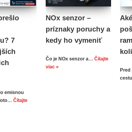
prešlo
NOx senzor –
Aké
u
príznaky poruchy a
po
ou? 7
kedy ho vymeniť
ram
jších
kol
Čo je NOx senzor a…
Čítajte
ich
viac »
Pred
ces
lo emisnou
 Toto…
Čítajte