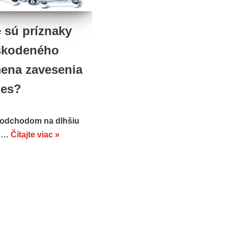
 sú príznaky
škodeného
ena zavesenia
ies?
 odchodom na dlhšiu
tu…
Čítajte viac »