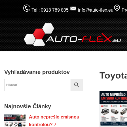
Tel.: 0918 789 805
info@auto-flex.eu
Pre
Prejsť
na
obsah
Vyhľadávanie produktov
Toyot
Najnovšie Články
Auto neprešlo emisnou
kontrolou? 7