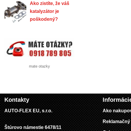
Ako zistíte, že váš
katalyzátor je
poškodený?
mate otazky
Kontakty
Informáci
AUTO-FLEX EU, s.r.o.
Ako nakupo
Reklamačný 
Štúrovo námestie 6478/11