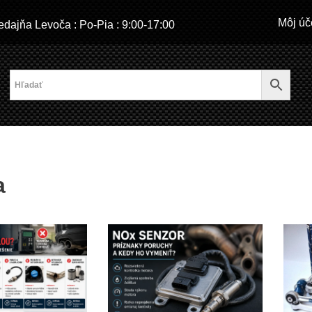
Môj úč
dajňa Levoča : Po-Pia : 9:00-17:00
a