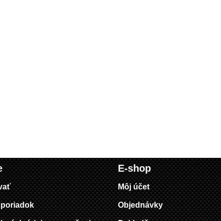
e
E-shop
vať
Môj účet
poriadok
Objednávky