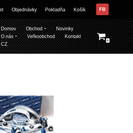
FB
et
Objednávky
Pokladňa
Košík
Domov
Obchod
Novinky
O nás
Veľkoobchod
Kontakt
0
CZ