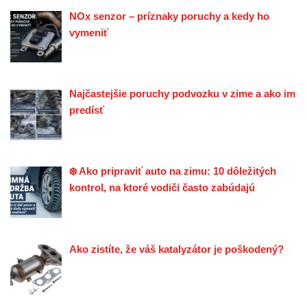
NOx senzor – príznaky poruchy a kedy ho
vymeniť
Najčastejšie poruchy podvozku v zime a ako im
predísť
❄️ Ako pripraviť auto na zimu: 10 dôležitých
kontrol, na ktoré vodiči často zabúdajú
Ako zistíte, že váš katalyzátor je poškodený?