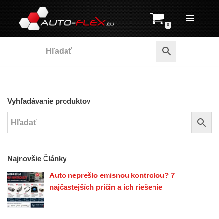
Prejsť
0
na
obsah
Vyhľadávanie produktov
Najnovšie Články
Auto neprešlo emisnou kontrolou? 7
najčastejších príčin a ich riešenie