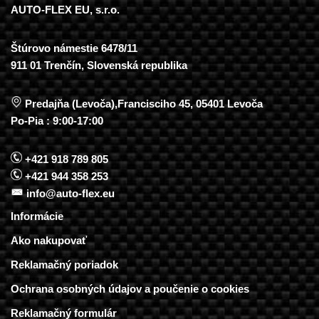
AUTO-FLEX EU, s.r.o.
Štúrovo námestie 6478/11
911 01 Trenčín, Slovenská republika
Predajňa (Levoča),Francisciho 45, 05401 Levoča
Po-Pia : 9:00-17:00
+421 918 789 805
+421 944 358 253
info@auto-flex.eu
Informácie
Ako nakupovať
Reklamačný poriadok
Ochrana osobných údajov a poučenie o cookies
Reklamačný formulár