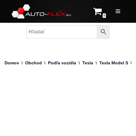
Prejsť
0
na
obsah
Domov
\
Obchod
\
Podľa vozidla
\
Tesla
\
Tesla Model S
\