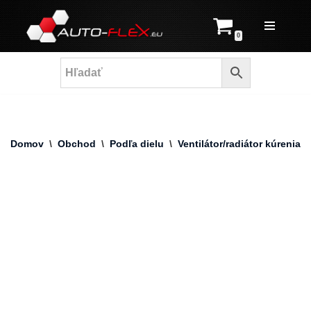
Prejsť
0
na
obsah
Domov
\
Obchod
\
Podľa dielu
\
Ventilátor/radiátor kúrenia
\