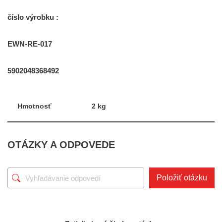
číslo výrobku :
EWN-RE-017
5902048368492
Hmotnosť
2 kg
OTÁZKY A ODPOVEDE
Položiť otázku