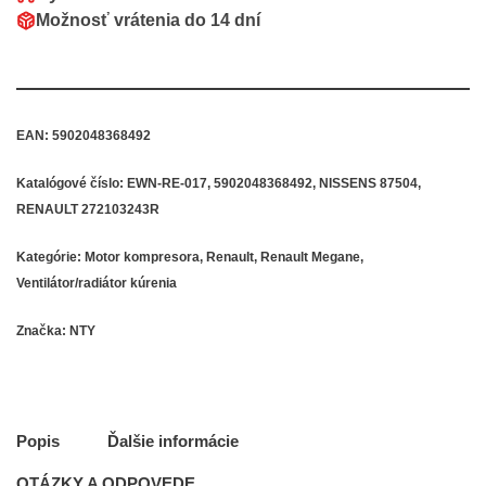
Možnosť vrátenia do
14 dní
EAN:
5902048368492
Katalógové číslo:
EWN-RE-017, 5902048368492, NISSENS 87504,
RENAULT 272103243R
Kategórie:
Motor kompresora
,
Renault
,
Renault Megane
,
Ventilátor/radiátor kúrenia
Značka:
NTY
Popis
Ďalšie informácie
OTÁZKY A ODPOVEDE