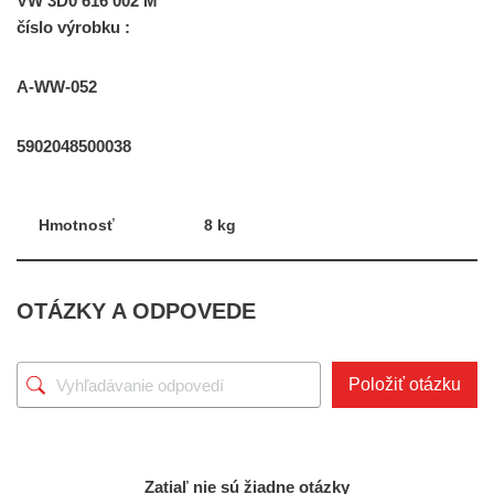
VW 3D0 616 002 M
číslo výrobku :
A-WW-052
5902048500038
Hmotnosť
8 kg
OTÁZKY A ODPOVEDE
Položiť otázku
Zatiaľ nie sú žiadne otázky