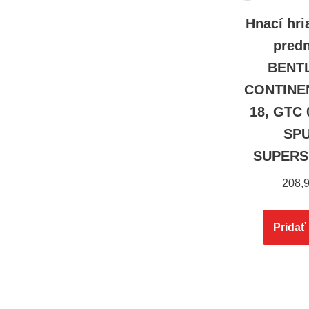
Hnací hri
pred
BENT
CONTINEN
18, GTC 
SPU
SUPERS
208,
Pridať