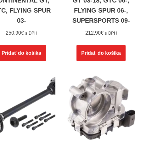
ONTINENTAL GT,
GT 03-18, GTC 06-,
C, FLYING SPUR
FLYING SPUR 06-,
03-
SUPERSPORTS 09-
250,90
€
212,90
€
s DPH
s DPH
Pridať do košíka
Pridať do košíka