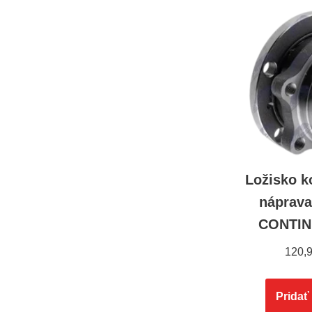
Ložisko k
náprav
CONTIN
120,
Pridať