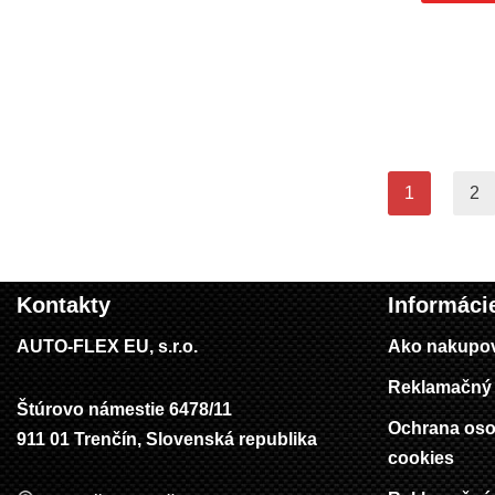
1
2
Kontakty
Informáci
AUTO-FLEX EU, s.r.o.
Ako nakupo
Reklamačný 
Štúrovo námestie 6478/11
Ochrana oso
911 01 Trenčín, Slovenská republika
cookies