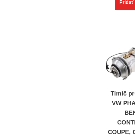
Pridať
Tlmič p
VW PHA
BE
CONT
COUPE, C