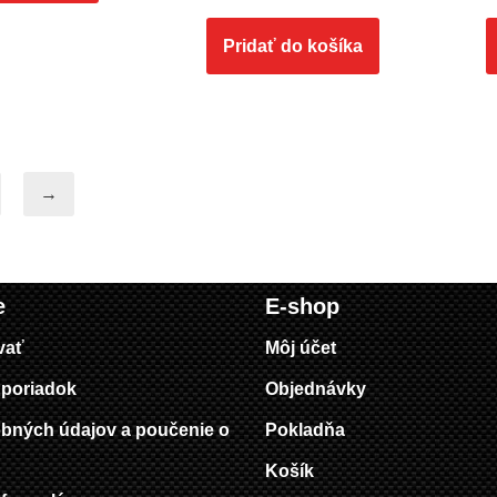
Pridať do košíka
→
e
E-shop
vať
Môj účet
poriadok
Objednávky
bných údajov a poučenie o
Pokladňa
Košík