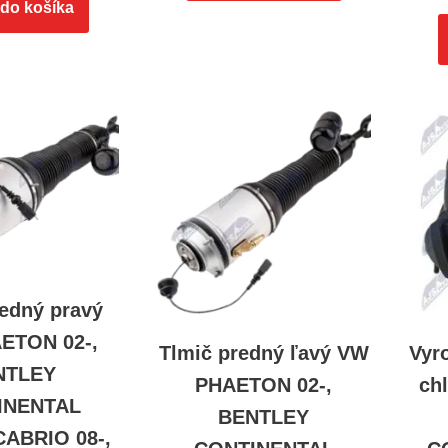
 do košíka
redný pravý
ETON 02-,
Tlmič predný ľavý VW
Vyr
NTLEY
PHAETON 02-,
ch
INENTAL
BENTLEY
ABRIO 08-,