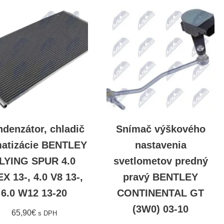
denzátor, chladič
Snímač výškového
matizácie BENTLEY
nastavenia
LYING SPUR 4.0
svetlometov predný
X 13-, 4.0 V8 13-,
pravý BENTLEY
6.0 W12 13-20
CONTINENTAL GT
(3W0) 03-10
65,90
€
s DPH