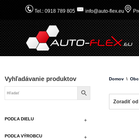
Tel.: 0918 789 805
info@auto-flex.eu
Pre
Prejsť
na
obsah
Vyhľadávanie produktov
Domov
\
Obc
PODĽA DIELU
PODĽA VÝROBCU