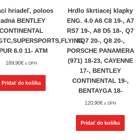
cí hriadeľ, poloos
Hrdlo škrtiacej klapky
zadná BENTLEY
ENG. 4.0 A6 C8 19-, A7
CONTINENTAL
RS7 19-, A8 D5 18-, Q7
GTC,SUPERSPORTS,FLYING
SQ7 20-, Q8 20-,
PUR 6.0 11- ATM
PORSCHE PANAMERA
(971) 18-23, CAYENNE
169,90
€
s DPH
17-, BENTLEY
CONTINENTAL 19-,
Pridať do košíka
BENTAYGA 18-
120,90
€
s DPH
Pridať do košíka