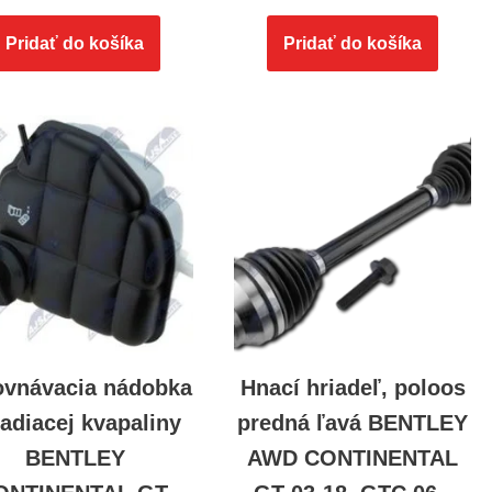
Pridať do košíka
Pridať do košíka
ovnávacia nádobka
Hnací hriadeľ, poloos
ladiacej kvapaliny
predná ľavá BENTLEY
BENTLEY
AWD CONTINENTAL