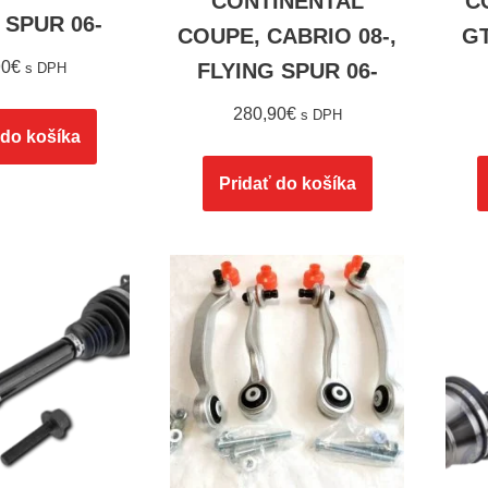
CONTINENTAL
C
 SPUR 06-
COUPE, CABRIO 08-,
GT
90
€
FLYING SPUR 06-
s DPH
280,90
€
s DPH
 do košíka
Pridať do košíka