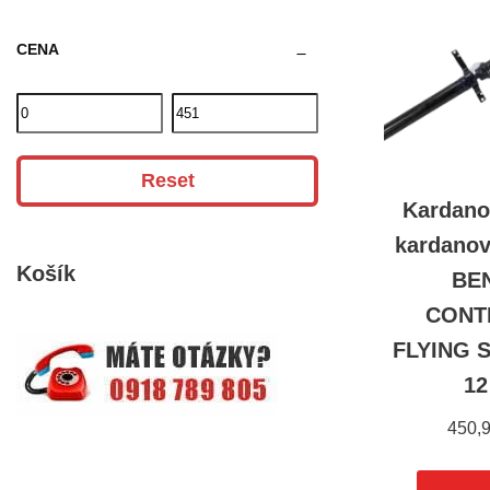
CENA
Reset
Kardano
kardanov
Košík
BE
CONT
FLYING S
12
450,