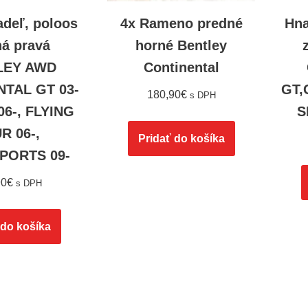
adeľ, poloos
4x Rameno predné
Hna
ná pravá
horné Bentley
LEY AWD
Continental
TAL GT 03-
GT,
180,90
€
s DPH
06-, FLYING
S
R 06-,
Pridať do košíka
PORTS 09-
90
€
s DPH
 do košíka