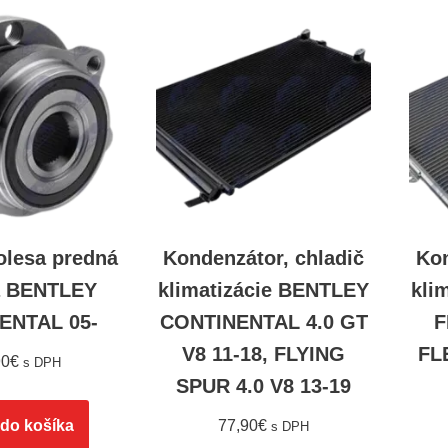
olesa predná
Kondenzátor, chladič
Kon
a BENTLEY
klimatizácie BENTLEY
kli
ENTAL 05-
CONTINENTAL 4.0 GT
F
V8 11-18, FLYING
FLE
90
€
s DPH
SPUR 4.0 V8 13-19
 do košíka
77,90
€
s DPH