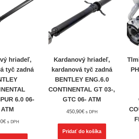
vý hriadeľ,
Kardanový hriadeľ,
Tlm
á tyč zadná
kardanová tyč zadná
PH
NTLEY
BENTLEY ENG.6.0
INENTAL
CONTINENTAL GT 03-,
PUR 6.0 06-
GTC 06- ATM
 ATM
CO
450,90
€
s DPH
F
90
€
s DPH
Pridať do košíka