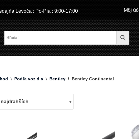
Môj úč
dajňa Levoča : Po-Pia : 9:00-17:00
hod
\
Podľa vozidla
\
Bentley
\
Bentley Continental