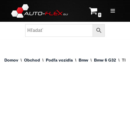
Prejsť
0
na
obsah
Domov
\
Obchod
\
Podľa vozidla
\
Bmw
\
Bmw 6 G32
\
Tlm