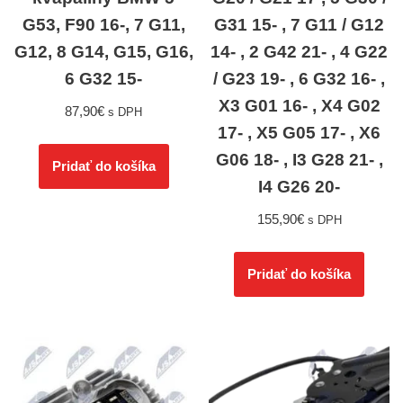
G53, F90 16-, 7 G11,
G31 15- , 7 G11 / G12
G12, 8 G14, G15, G16,
14- , 2 G42 21- , 4 G22
6 G32 15-
/ G23 19- , 6 G32 16- ,
X3 G01 16- , X4 G02
87,90
€
s DPH
17- , X5 G05 17- , X6
G06 18- , I3 G28 21- ,
Pridať do košíka
I4 G26 20-
155,90
€
s DPH
Pridať do košíka