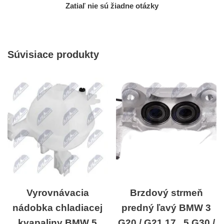
Zatiaľ nie sú žiadne otázky
Súvisiace produkty
Vyrovnávacia
Brzdový strmeň
nádobka chladiacej
predný ľavý BMW 3
kvapaliny BMW 5
G20 / G21 17 , 5 G30 /