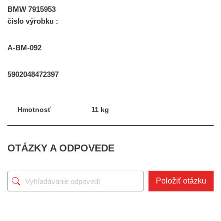
BMW 7915953
číslo výrobku :
A-BM-092
5902048472397
Hmotnosť
11 kg
OTÁZKY A ODPOVEDE
Položiť otázku