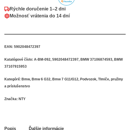
Rýchle doručenie
1–2 dni
Možnosť vrátenia do
14 dní
EAN:
5902048472397
Katalógové číslo:
A-BM-092, 5902048472397, BMW 37106874593, BMW
37107915953
Kategórií:
Bmw
,
Bmw 6 G32
,
Bmw 7 G11/G12
,
Podvozok
,
Tlmiče, pružiny
a príslušenstvo
Značka:
NTY
Popis
Ďalšie informácie