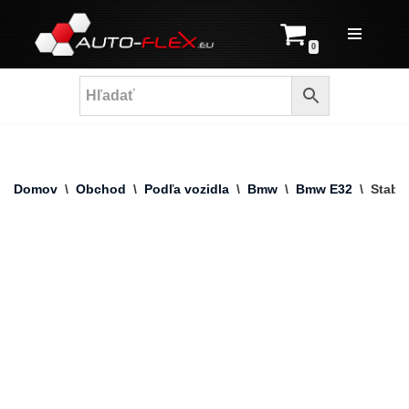
Prejsť
0
na
obsah
Domov
\
Obchod
\
Podľa vozidla
\
Bmw
\
Bmw E32
\
Stabi