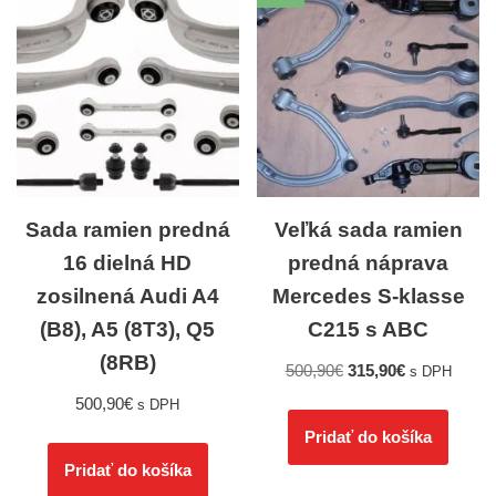
Sada ramien predná
Veľká sada ramien
16 dielná HD
predná náprava
zosilnená Audi A4
Mercedes S-klasse
(B8), A5 (8T3), Q5
C215 s ABC
(8RB)
500,90
€
315,90
€
s DPH
500,90
€
s DPH
Pridať do košíka
Pridať do košíka