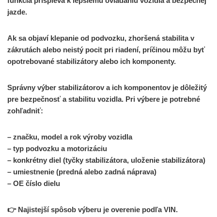
funkcia prispieva k lepšiemu ovládaniu vozidla a bezpečnej
jazde.
Ak sa objaví klepanie od podvozku, zhoršená stabilita v
zákrutách alebo neistý pocit pri riadení, príčinou môžu byť
opotrebované stabilizátory alebo ich komponenty.
Správny výber stabilizátorov a ich komponentov je dôležitý
pre bezpečnosť a stabilitu vozidla. Pri výbere je potrebné
zohľadniť:
– značku, model a rok výroby vozidla
– typ podvozku a motorizáciu
– konkrétny diel (tyčky stabilizátora, uloženie stabilizátora)
– umiestnenie (predná alebo zadná náprava)
– OE číslo dielu
👉 Najistejší spôsob výberu je overenie podľa VIN.