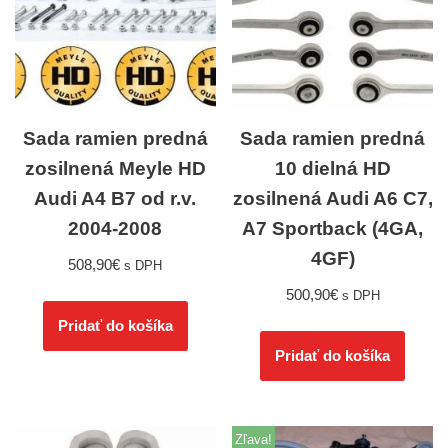
Sada ramien predná
Sada ramien predná
zosilnená Meyle HD
10 dielná HD
Audi A4 B7 od r.v.
zosilnená Audi A6 C7,
2004-2008
A7 Sportback (4GA,
4GF)
508,90
€
s DPH
500,90
€
s DPH
Pridať do košíka
Pridať do košíka
Zľava!