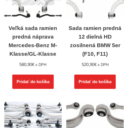
Veľká sada ramien
Sada ramien predná
predná náprava
12 dielná HD
Mercedes-Benz M-
zosilnená BMW 5er
Klasse/GL-Klasse
(F10, F11)
580,90
€
520,90
€
s DPH
s DPH
Pridať do košíka
Pridať do košíka