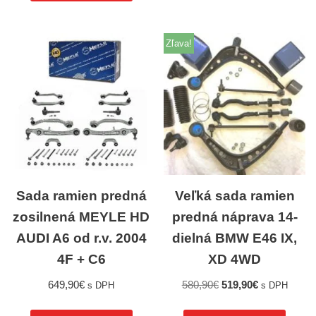
Zľava!
Sada ramien predná
Veľká sada ramien
zosilnená MEYLE HD
predná náprava 14-
AUDI A6 od r.v. 2004
dielná BMW E46 IX,
4F + C6
XD 4WD
649,90
€
580,90
€
519,90
€
s DPH
s DPH