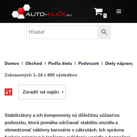
Prejsť
0
na
obsah
Domov
\
Obchod
\
Podľa dielu
\
Podvozok
\
Diely nápravy a
Zobrazených 1–16 z 885 výsledkov
Stabilizátory a ich komponenty sú dôležitou súčasťou
podvozku, ktorá pomáha udržiavať stabilitu vozidla a
obmedzovať náklony karosérie v zákrutách. Ich správna