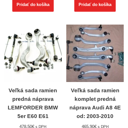
Pridať do košíka
Pridať do košíka
Veľká sada ramien
Veľká sada ramien
predná náprava
komplet predná
LEMFORDER BMW
náprava Audi A8 4E
5er E60 E61
od: 2003-2010
478,50
€
465,90
€
s DPH
s DPH