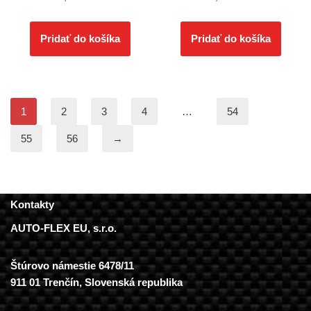
Pridať do košíka
Pridať do košíka
1
2
3
4
…
54
55
56
→
Kontakty
AUTO-FLEX EU, s.r.o.
Štúrovo námestie 6478/11
911 01 Trenčín, Slovenská republika