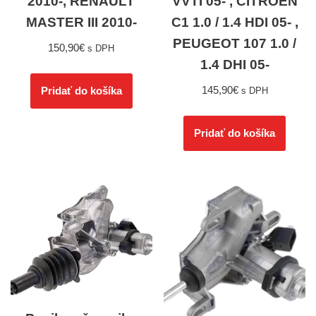
2010-, RENAULT
VVTI 05- , CITROEN
MASTER III 2010-
C1 1.0 / 1.4 HDI 05- ,
PEUGEOT 107 1.0 /
150,90
€
s DPH
1.4 DHI 05-
145,90
€
Pridať do košíka
s DPH
Pridať do košíka