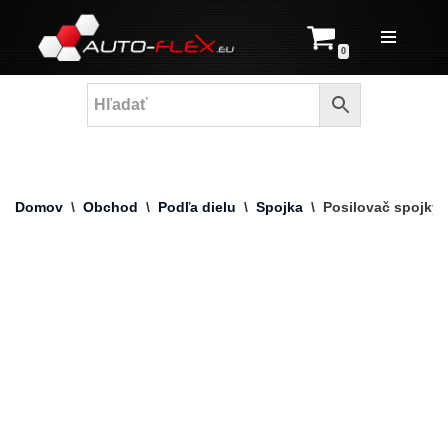
Prejsť
0
na
obsah
Domov
\
Obchod
\
Podľa dielu
\
Spojka
\
Posilovač spojky T