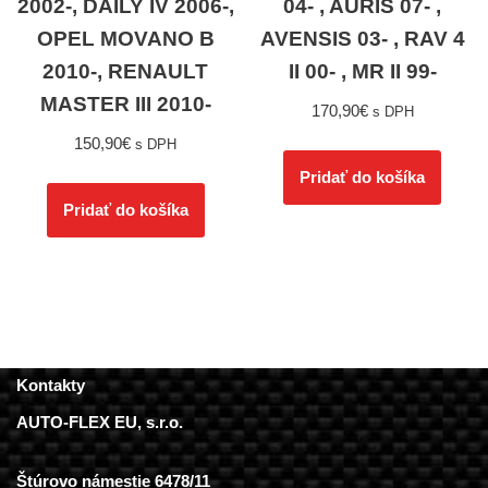
2002-, DAILY IV 2006-,
04- , AURIS 07- ,
OPEL MOVANO B
AVENSIS 03- , RAV 4
2010-, RENAULT
II 00- , MR II 99-
MASTER III 2010-
170,90
€
s DPH
150,90
€
s DPH
Pridať do košíka
Pridať do košíka
Kontakty
AUTO-FLEX EU, s.r.o.
Štúrovo námestie 6478/11