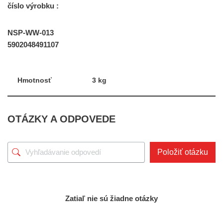
číslo výrobku :
NSP-WW-013
5902048491107
Hmotnosť
3 kg
OTÁZKY A ODPOVEDE
Položiť otázku
Zatiaľ nie sú žiadne otázky