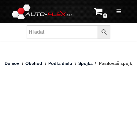
Prejsť
0
na
obsah
Domov
\
Obchod
\
Podľa dielu
\
Spojka
\
Posilovač spojky 