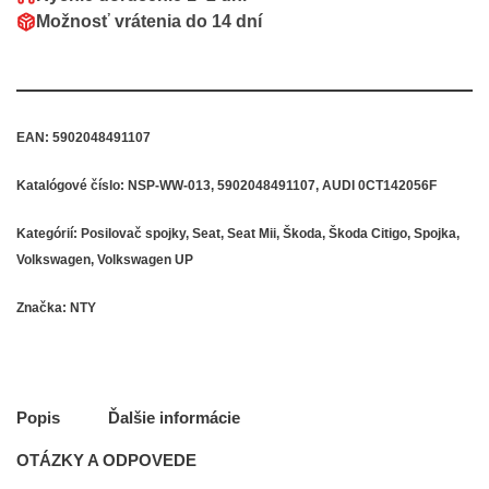
Možnosť vrátenia do
14 dní
EAN:
5902048491107
Katalógové číslo:
NSP-WW-013, 5902048491107, AUDI 0CT142056F
Kategórií:
Posilovač spojky
,
Seat
,
Seat Mii
,
Škoda
,
Škoda Citigo
,
Spojka
,
Volkswagen
,
Volkswagen UP
Značka:
NTY
Popis
Ďalšie informácie
OTÁZKY A ODPOVEDE