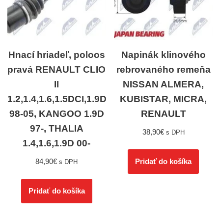
Hnací hriadeľ, poloos
Napinák klinového
pravá RENAULT CLIO
rebrovaného remeňa
II
NISSAN ALMERA,
1.2,1.4,1.6,1.5DCI,1.9D
KUBISTAR, MICRA,
98-05, KANGOO 1.9D
RENAULT
97-, THALIA
38,90
€
s DPH
1.4,1.6,1.9D 00-
84,90
€
Pridať do košíka
s DPH
Pridať do košíka