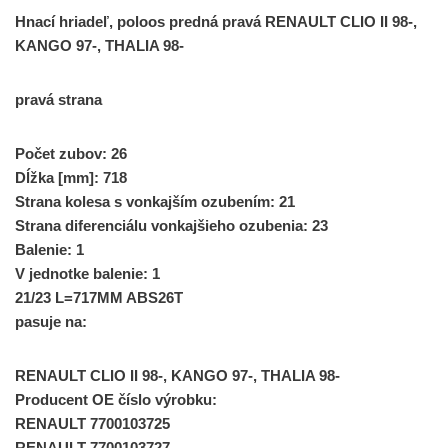
Hnací hriadeľ, poloos predná pravá RENAULT CLIO II 98-,
KANGO 97-, THALIA 98-
pravá strana
Počet zubov: 26
Dĺžka [mm]: 718
Strana kolesa s vonkajším ozubením: 21
Strana diferenciálu vonkajšieho ozubenia: 23
Balenie: 1
V jednotke balenie: 1
21/23 L=717MM ABS26T
pasuje na:
RENAULT CLIO II 98-, KANGO 97-, THALIA 98-
Producent OE číslo výrobku:
RENAULT 7700103725
RENAULT 7700103727