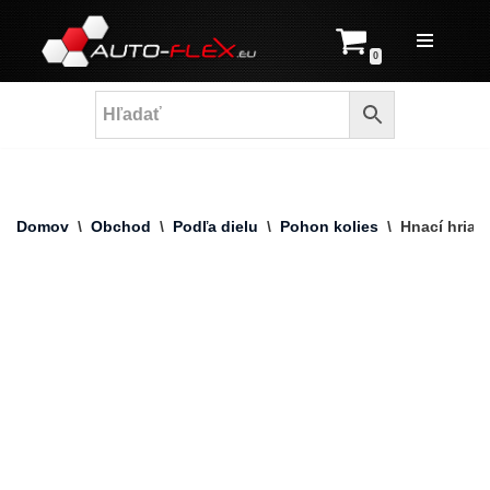
Prejsť
0
na
obsah
Domov
\
Obchod
\
Podľa dielu
\
Pohon kolies
\
Hnací hriad