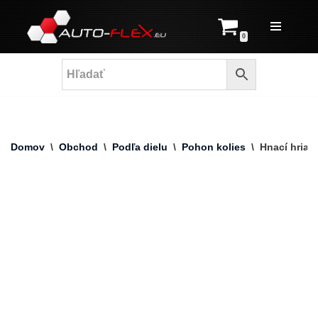
Prejsť
0
na
obsah
Domov
\
Obchod
\
Podľa dielu
\
Pohon kolies
\
Hnací hriad