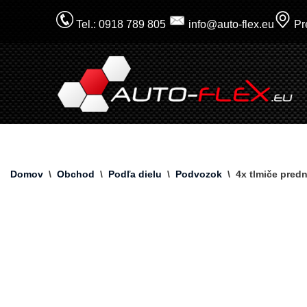
Tel.: 0918 789 805
info@auto-flex.eu
Pre
Prejsť
na
obsah
Domov
\
Obchod
\
Podľa dielu
\
Podvozok
\
4x tlmiče pred