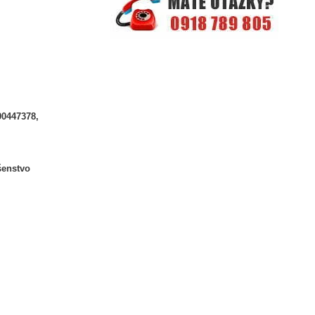
90447378,
šenstvo