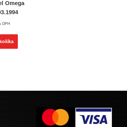
el Omega
03.1994
s DPH
 košíka