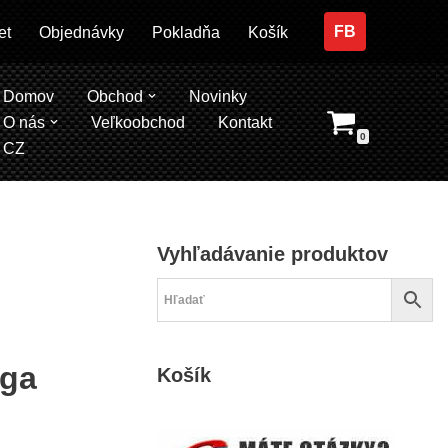
FB
et
Objednávky
Pokladňa
Košík
Domov
Obchod
Novinky
O nás
Veľkoobchod
Kontakt
0
CZ
Vyhľadávanie produktov
ega
Košík