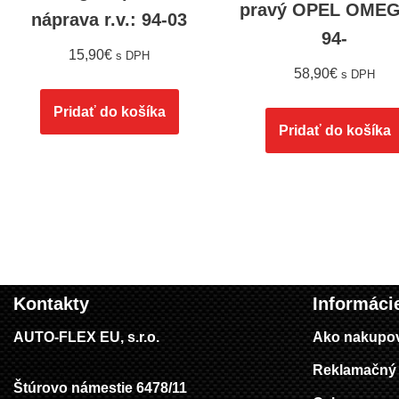
pravý OPEL OMEG
náprava r.v.: 94-03
94-
15,90
€
s DPH
58,90
€
s DPH
Pridať do košíka
Pridať do košíka
Kontakty
Informáci
AUTO-FLEX EU, s.r.o.
Ako nakupo
Reklamačný 
Štúrovo námestie 6478/11