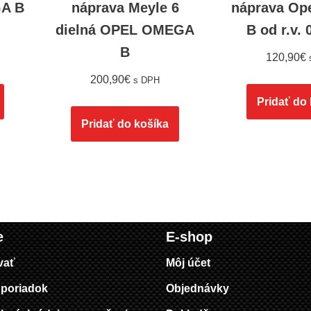
A B
náprava Meyle 6
náprava Op
dielná OPEL OMEGA
B od r.v. 
B
120,90
€
200,90
€
s DPH
Pridať do
Pridať do košíka
e
E-shop
vať
Môj účet
poriadok
Objednávky