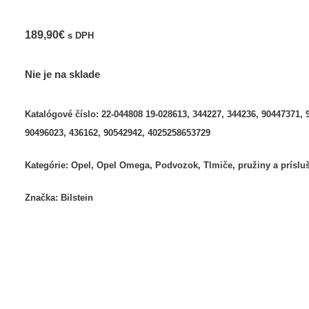
189,90
€
s DPH
Nie je na sklade
Katalógové číslo:
22-044808 19-028613, 344227, 344236, 90447371, 
90496023, 436162, 90542942, 4025258653729
Kategórie:
Opel
,
Opel Omega
,
Podvozok
,
Tlmiče, pružiny a príslu
Značka:
Bilstein