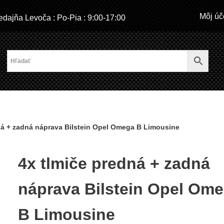
Môj úč
dajňa Levoča : Po-Pia : 9:00-17:00
ná + zadná náprava Bilstein Opel Omega B Limousine
4x tlmiče predná + zadná
náprava Bilstein Opel Om
B Limousine