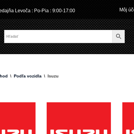
Môj úč
dajňa Levoča : Po-Pia : 9:00-17:00
hod
\
Podľa vozidla
\
Isuzu