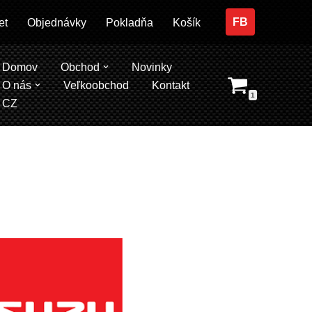
FB
et
Objednávky
Pokladňa
Košík
Domov
Obchod
Novinky
O nás
Veľkoobchod
Kontakt
1
CZ