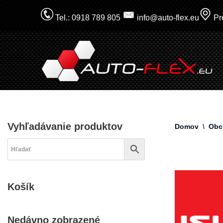
Tel.: 0918 789 805
info@auto-flex.eu
Pre
Prejsť
na
obsah
Vyhľadávanie produktov
Domov
\
Obc
Košík
Nedávno zobrazené