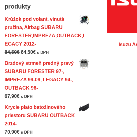
produkty
Krúžok pod volant, vinutá
pružina, Airbag SUBARU
FORESTER,IMPREZA,OUTBACK,L
EGACY 2012-
Isuzu 
84,50
€
64,50
€
s DPH
Brzdový strmeň predný pravý
SUBARU FORESTER 97-,
IMPREZA 99-09, LEGACY 94-,
OUTBACK 96-
67,90
€
s DPH
Krycie plato batožinového
priestoru SUBARU OUTBACK
2014-
70,90
€
s DPH