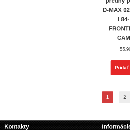
predný 
D-MAX 02
I 84
FRONTE
CAM
55,9
Pridať
1
2
Kontakty
Informáci