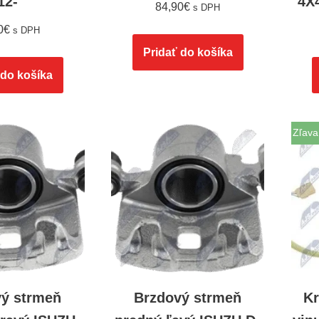
12-
4X
84,90
€
s DPH
0
€
s DPH
Pridať do košíka
 do košíka
Zľava
vý strmeň
Brzdový strmeň
Kr