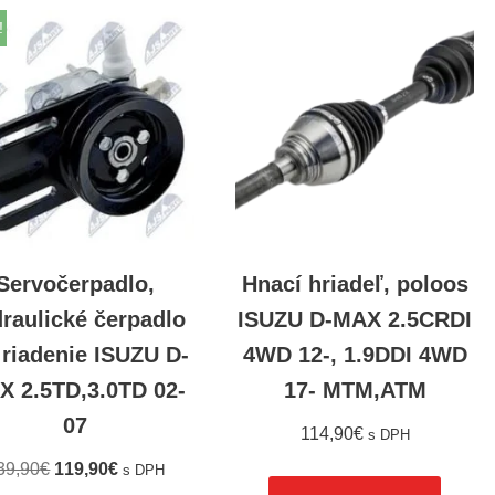
!
Servočerpadlo,
Hnací hriadeľ, poloos
raulické čerpadlo
ISUZU D-MAX 2.5CRDI
 riadenie ISUZU D-
4WD 12-, 1.9DDI 4WD
X 2.5TD,3.0TD 02-
17- MTM,ATM
07
114,90
€
s DPH
39,90
€
119,90
€
s DPH