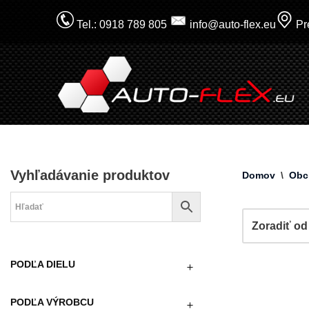
Tel.: 0918 789 805
info@auto-flex.eu
Pre
Prejsť
na
obsah
Vyhľadávanie produktov
Domov
\
Obc
PODĽA DIELU
PODĽA VÝROBCU