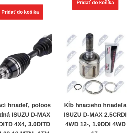
Pridať do košíka
Pridať do košíka
cí hriadeľ, poloos
Kĺb hnacieho hriadeľa
edná ISUZU D-MAX
ISUZU D-MAX 2.5CRDI
DITD 4X4, 3.0DITD
4WD 12-, 1.9DDI 4WD