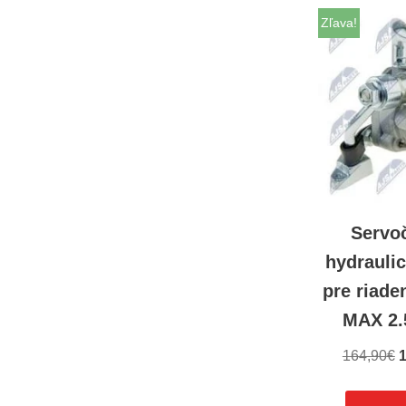
Zľava!
Servo
hydrauli
pre riade
MAX 2.
164,90
€
1