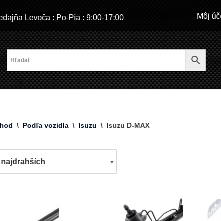
Môj úč
dajňa Levoča : Po-Pia : 9:00-17:00
hod
\
Podľa vozidla
\
Isuzu
\
Isuzu D-MAX