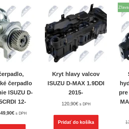
Zľava
čerpadlo,
Kryt hlavy valcov
cké čerpadlo
ISUZU D-MAX 1.9DDI
hyd
nie ISUZU D-
2015-
pre
5CRDI 12-
MA
120,90
€
s DPH
49,90
€
s DPH
Pridať do košíka
1