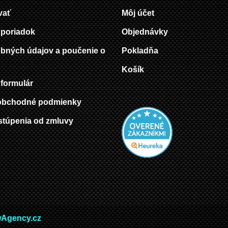
vať
Môj účet
poriadok
Objednávky
bných údajov a poučenie o
Pokladňa
Košík
formulár
obchodné podmienky
stúpenia od zmluvy
Agency.cz