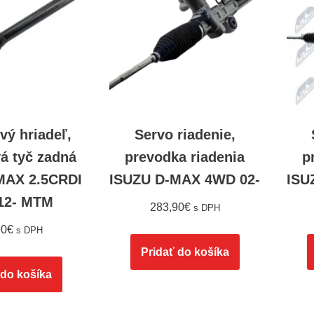
vý hriadeľ,
Servo riadenie,
á tyč zadná
prevodka riadenia
p
MAX 2.5CRDI
ISUZU D-MAX 4WD 02-
ISU
12- MTM
283,90
€
s DPH
90
€
s DPH
Pridať do košíka
 do košíka