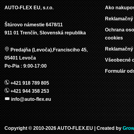
AUTO-FLEX EU, s.r.o.
Ako nakupo
Reklamačný 
Štúrovo námestie 6478/11
Ochrana oso
911 01 Trenčín, Slovenská republika
cookies
Reklamačný 
Predajňa (Levoča),Francisciho 45,
05401 Levoča
Všeobecné 
Po-Pia : 9:00-17:00
Formulár od
+421 918 789 805
+421 944 358 253
info@auto-flex.eu
Copyright © 2010-2026 AUTO-FLEX.EU | Created by
Grow