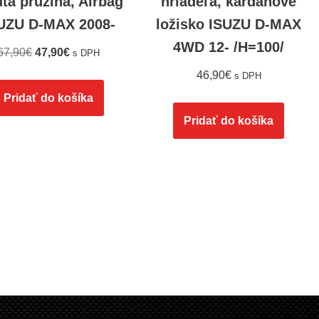
utá pružina, Airbag
hriadeľa, kardanové
UZU D-MAX 2008-
ložisko ISUZU D-MAX
4WD 12- /H=100/
67,90
€
47,90
€
s DPH
46,90
€
s DPH
Pridať do košíka
Pridať do košíka