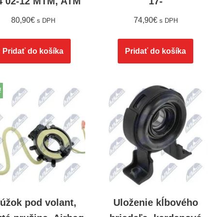
4 02-12 MTM, ATM
17-
80,90
€
74,90
€
s DPH
s DPH
Pridať do košíka
Pridať do košíka
!
úžok pod volant,
Uloženie kĺbového