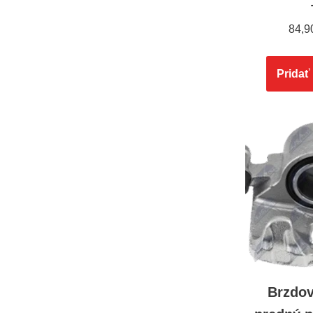
84,9
Pridať
Brzdo