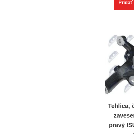
Pridať
Tehlica,
zavese
pravý I