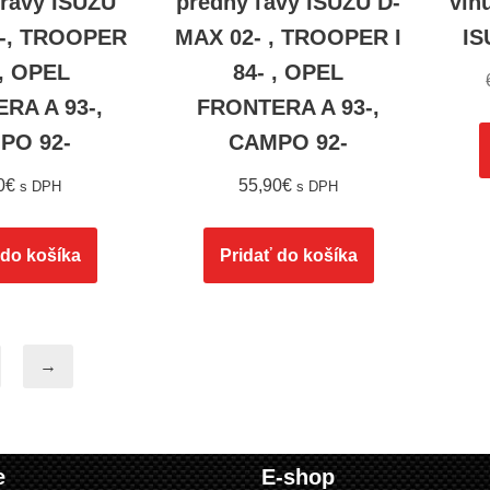
pravý ISUZU
predný ľavý ISUZU D-
vin
-, TROOPER
MAX 02- , TROOPER I
IS
-, OPEL
84- , OPEL
RA A 93-,
FRONTERA A 93-,
PO 92-
CAMPO 92-
0
€
55,90
€
s DPH
s DPH
 do košíka
Pridať do košíka
→
e
E-shop