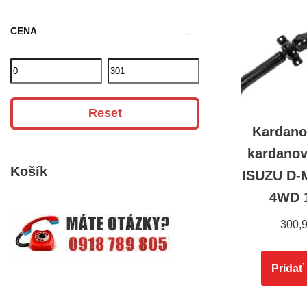
CENA
Reset
Kardano
kardanov
Košík
ISUZU D-
4WD 
300,
Pridať