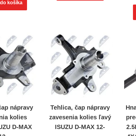
 do košíka
 čap nápravy
Tehlica, čap nápravy
Hna
nia kolies
zavesenia kolies ľavý
pr
SUZU D-MAX
ISUZU D-MAX 12-
2.5