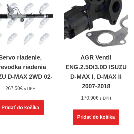
Servo riadenie,
AGR Ventil
revodka riadenia
ENG.2.5D/3.0D ISUZU
ZU D-MAX 2WD 02-
D-MAX I, D-MAX II
2007-2018
267,50
€
s DPH
170,90
€
s DPH
Pridať do košíka
Pridať do košíka