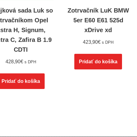
jková sada Luk so
Zotrvačník LuK BMW
trvačníkom Opel
5er E60 E61 525d
stra H, Signum,
xDrive xd
tra C, Zafira B 1.9
423,90
€
s DPH
CDTI
428,90
€
Pridať do košíka
s DPH
Pridať do košíka