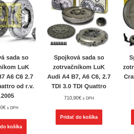
vá sada so
Spojková sada so
S
níkom LuK
zotrvačníkom LuK
zot
B7 A6 C6 2.7
Audi A4 B7, A6 C6, 2.7
Cra
attro od r.v.
TDI 3.0 TDI Quattro
.2005
710,90
€
s DPH
90
€
s DPH
Pridať do košíka
 do košíka