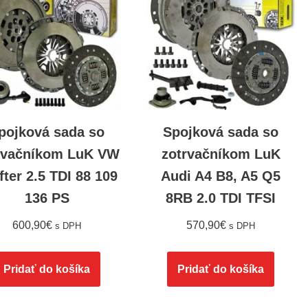
pojková sada so
Spojková sada so
rvačníkom LuK VW
zotrvačníkom LuK
fter 2.5 TDI 88 109
Audi A4 B8, A5 Q5
136 PS
8RB 2.0 TDI TFSI
600,90
€
570,90
€
s DPH
s DPH
Pridať do košíka
Pridať do košíka