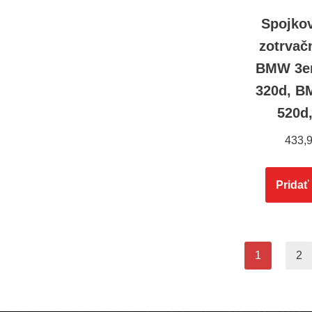
Spojko
zotrvač
BMW 3er
320d, B
520d
433,
Pridať
1
2