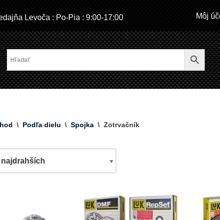
Môj úč
dajňa Levoča : Po-Pia : 9:00-17:00
hod
\
Podľa dielu
\
Spojka
\
Zotrvačník