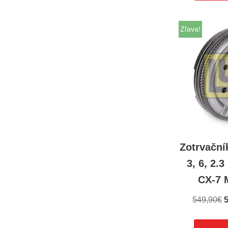
Zľava!
Zotrvačn
3, 6, 2.
CX-7 
549,90
€
5