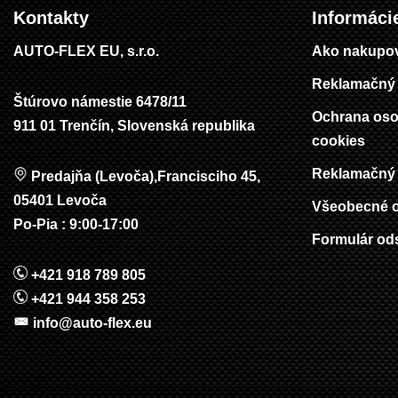
Kontakty
Informáci
AUTO-FLEX EU, s.r.o.
Ako nakupo
Reklamačný 
Štúrovo námestie 6478/11
Ochrana oso
911 01 Trenčín, Slovenská republika
cookies
Reklamačný 
Predajňa (Levoča),Francisciho 45,
05401 Levoča
Všeobecné 
Po-Pia : 9:00-17:00
Formulár od
+421 918 789 805
+421 944 358 253
info@auto-flex.eu