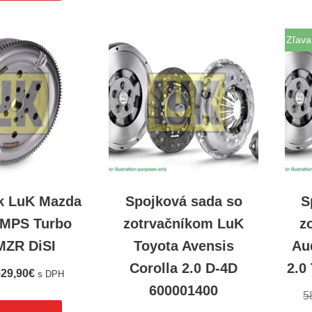
Zľava
ík LuK Mazda
Spojková sada so
S
3 MPS Turbo
zotrvačníkom LuK
z
MZR DiSI
Toyota Avensis
Au
Corolla 2.0 D-4D
2.0
29,90
€
s DPH
600001400
5