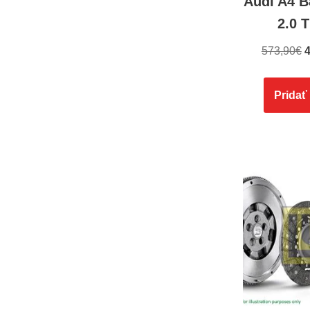
Audi A4 
2.0 
573,90
€
4
Pridať