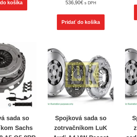
 do košíka
536,90
€
s DPH
Pridať do košíka
vá sada so
Spojková sada so
S
níkom Sachs
zotrvačníkom LuK
z