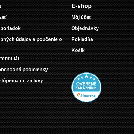
e
E-shop
vať
Môj účet
poriadok
Objednávky
bných údajov a poučenie o
Pokladňa
Košík
formulár
obchodné podmienky
stúpenia od zmluvy