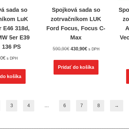
vá sada so
Spojková sada so
Spo
níkom LuK
zotrvačníkom LUK
zo
 E46 318d,
Ford Focus, Focus C-
A
MW 5er E39
Max
Vec
, 136 PS
590,90
€
430,90
€
s DPH
90
€
s DPH
Pridať do košíka
 do košíka
3
4
…
6
7
8
→