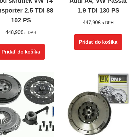
ou skrutiek VW T4
Audi A4, VW Passat
nsporter 2.5 TDI 88
1.9 TDI 130 PS
102 PS
447,90
€
s DPH
448,90
€
s DPH
Pridať do košíka
Pridať do košíka