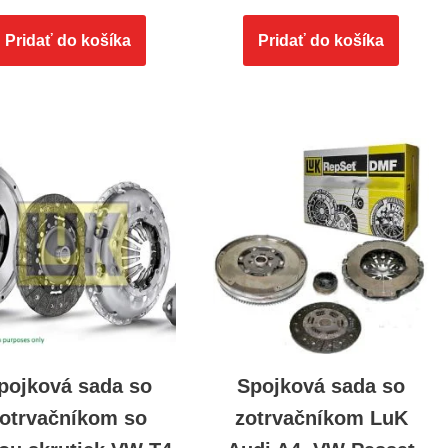
Pridať do košíka
Pridať do košíka
pojková sada so
Spojková sada so
otrvačníkom so
zotrvačníkom LuK