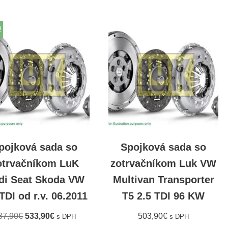
!
pojková sada so
Spojková sada so
otrvačníkom LuK
zotrvačníkom Luk VW
di Seat Skoda VW
Multivan Transporter
 TDI od r.v. 06.2011
T5 2.5 TDI 96 KW
87,90
€
533,90
€
503,90
€
s DPH
s DPH