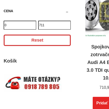
CENA
Reset
Spojko
zotrvač
Košík
Audi A4 
3.0 TDI qu
10
710,
Pridať