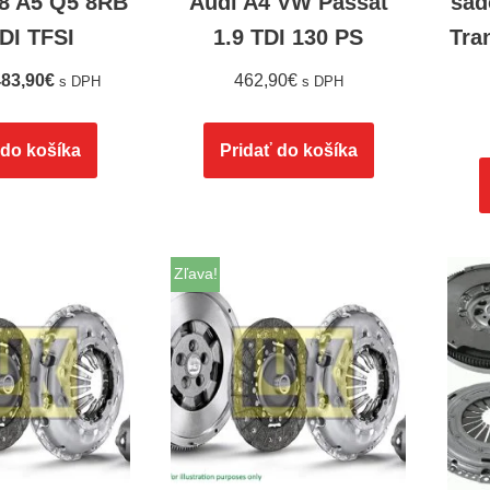
B8 A5 Q5 8RB
Audi A4 VW Passat
sad
TDI TFSI
1.9 TDI 130 PS
Tra
83,90
€
462,90
€
s DPH
s DPH
 do košíka
Pridať do košíka
Zľava!