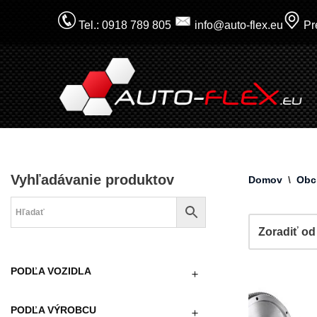
Tel.: 0918 789 805
info@auto-flex.eu
Pre
Prejsť
na
obsah
Vyhľadávanie produktov
Domov
\
Obc
PODĽA VOZIDLA
PODĽA VÝROBCU