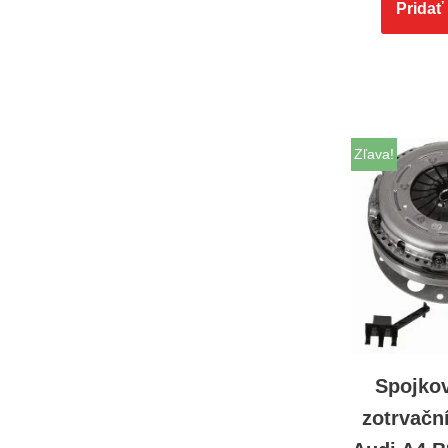
Pridať
Zľava!
Spojko
zotrvač