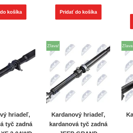
 do košíka
Pridať do košíka
Zľava!
Zľava
vý hriadeľ,
Kardanový hriadeľ,
Ka
á tyč zadná
kardanová tyč zadná