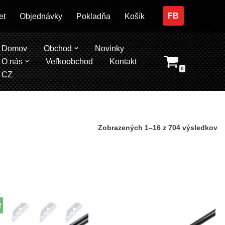
FB
et
Objednávky
Pokladňa
Košík
Domov
Obchod
Novinky
O nás
Veľkoobchod
Kontakt
0
CZ
Zobrazených 1–16 z 704 výsledkov
!