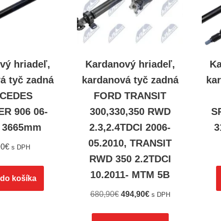
vý hriadeľ,
Kardanový hriadeľ,
Ka
á tyč zadná
kardanová tyč zadná
ka
CEDES
FORD TRANSIT
R 906 06-
300,330,350 RWD
S
r 3665mm
2.3,2.4TDCI 2006-
3
05.2010, TRANSIT
90
€
s DPH
RWD 350 2.2TDCI
10.2011- MTM 5B
 do košíka
680,90
€
494,90
€
s DPH