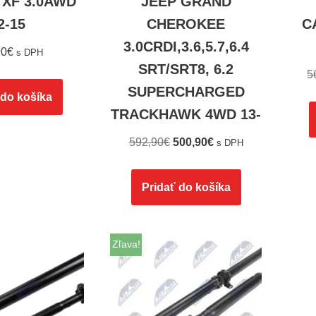
XF 3.0AWD
JEEP GRAND
2-15
CHEROKEE
C
3.0CRDI,3.6,5.7,6.4
90
€
s DPH
SRT/SRT8, 6.2
5
SUPERCHARGED
 do košíka
TRACKHAWK 4WD 13-
592,90
€
500,90
€
s DPH
Pridať do košíka
Zľava!