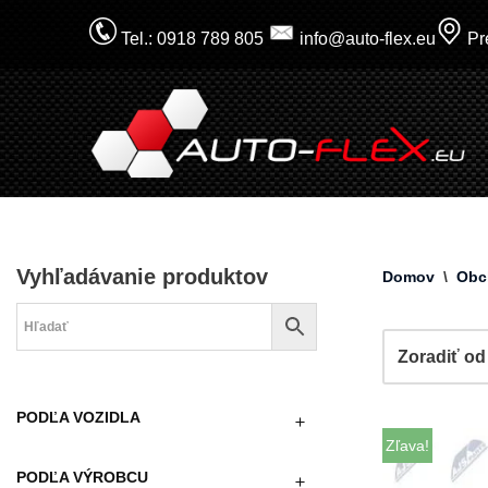
Tel.: 0918 789 805
info@auto-flex.eu
Pre
Prejsť
na
obsah
Vyhľadávanie produktov
Domov
\
Obc
PODĽA VOZIDLA
Zľava!
PODĽA VÝROBCU