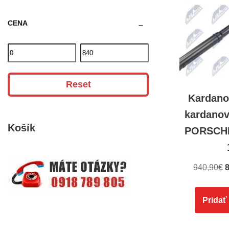
CENA
Reset
Kardano
kardanov
Košík
PORSCH
940,90
€
8
Pridať