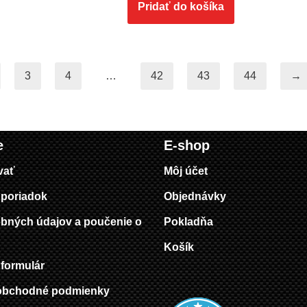
Pridať do košíka
3
4
…
42
43
44
→
e
E-shop
vať
Môj účet
poriadok
Objednávky
bných údajov a poučenie o
Pokladňa
Košík
formulár
obchodné podmienky