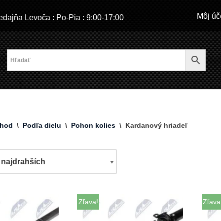
Môj úč
dajňa Levoča : Po-Pia : 9:00-17:00
hod
\
Podľa dielu
\
Pohon kolies
\
Kardanový hriadeľ
Zľava!
Zľava