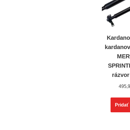
Kardano
kardanov
MER
SPRINTE
rázvo
495,
Pridať