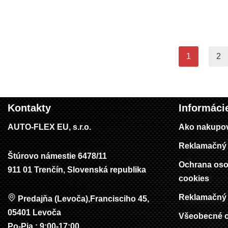
1
2
Kontakty
Informáci
AUTO-FLEX EU, s.r.o.
Ako nakupo
Reklamačný 
Štúrovo námestie 6478/11
Ochrana oso
911 01 Trenčín, Slovenská republika
cookies
Reklamačný 
Predajňa (Levoča),Francisciho 45,
05401 Levoča
Všeobecné 
Po-Pia : 9:00-17:00