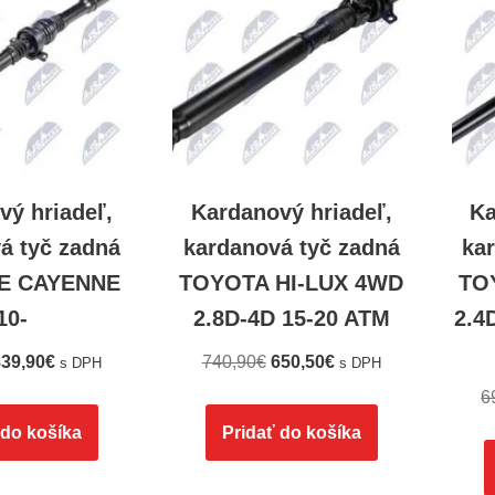
vý hriadeľ,
Kardanový hriadeľ,
Ka
á tyč zadná
kardanová tyč zadná
ka
E CAYENNE
TOYOTA HI-LUX 4WD
TO
10-
2.8D-4D 15-20 ATM
2.4
39,90
€
740,90
€
650,50
€
s DPH
s DPH
6
 do košíka
Pridať do košíka