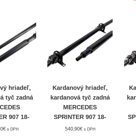
vý hriadeľ,
Kardanový hriadeľ,
Ka
á tyč zadná
kardanová tyč zadná
ka
CEDES
MERCEDES
R 907 18-
SPRINTER 907 18-
SP
90
€
540,90
€
s DPH
s DPH