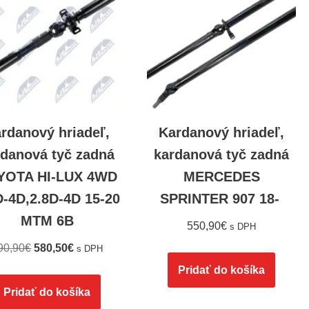
rdanový hriadeľ,
Kardanový hriadeľ,
rdanová tyč zadná
kardanová tyč zadná
YOTA HI-LUX 4WD
MERCEDES
D-4D,2.8D-4D 15-20
SPRINTER 907 18-
MTM 6B
550,90
€
s DPH
90,90
€
580,50
€
s DPH
Pridať do košíka
Pridať do košíka