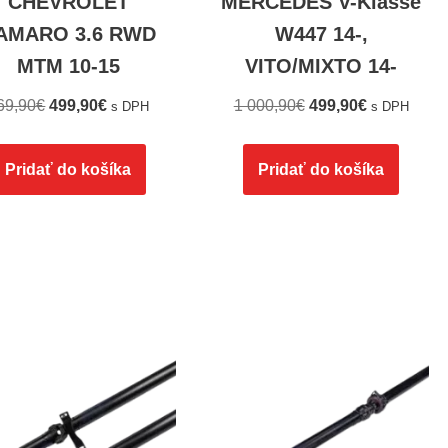
CHEVROLET
MERCEDES V-Klasse
AMARO 3.6 RWD
W447 14-,
MTM 10-15
VITO/MIXTO 14-
69,90
€
499,90
€
1 000,90
€
499,90
€
s DPH
s DPH
Pridať do košíka
Pridať do košíka