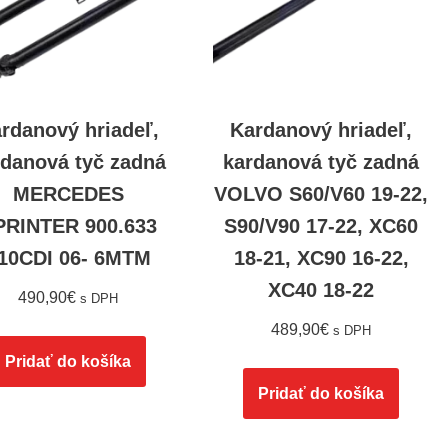
rdanový hriadeľ,
Kardanový hriadeľ,
rdanová tyč zadná
kardanová tyč zadná
MERCEDES
VOLVO S60/V60 19-22,
PRINTER 900.633
S90/V90 17-22, XC60
10CDI 06- 6MTM
18-21, XC90 16-22,
XC40 18-22
490,90
€
s DPH
489,90
€
s DPH
Pridať do košíka
Pridať do košíka