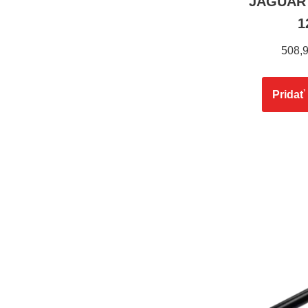
JAGUAR 
1
508,
Pridať