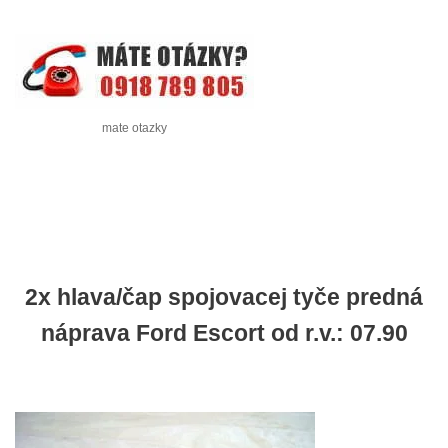
mate otazky
2x hlava/čap spojovacej tyče predná
náprava Ford Escort od r.v.: 07.90