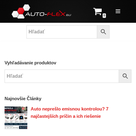
Prejsť
0
na
obsah
Vyhľadávanie produktov
Najnovšie Články
Auto neprešlo emisnou kontrolou? 7
najčastejších príčin a ich riešenie