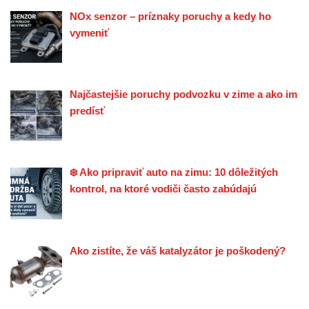
NOx senzor – príznaky poruchy a kedy ho
vymeniť
Najčastejšie poruchy podvozku v zime a ako im
predísť
❄️ Ako pripraviť auto na zimu: 10 dôležitých
kontrol, na ktoré vodiči často zabúdajú
Ako zistíte, že váš katalyzátor je poškodený?