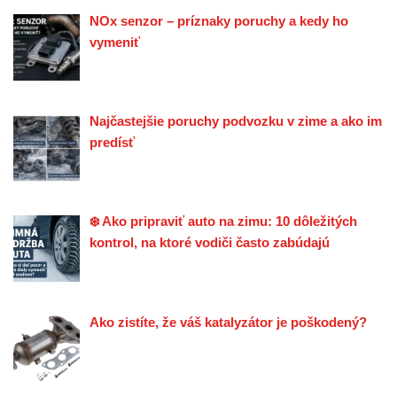
NOx senzor – príznaky poruchy a kedy ho
vymeniť
Najčastejšie poruchy podvozku v zime a ako im
predísť
❄️ Ako pripraviť auto na zimu: 10 dôležitých
kontrol, na ktoré vodiči často zabúdajú
Ako zistíte, že váš katalyzátor je poškodený?