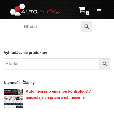
Prejsť
0
na
obsah
Vyhľadávanie produktov
Najnovšie Články
Auto neprešlo emisnou kontrolou? 7
najčastejších príčin a ich riešenie