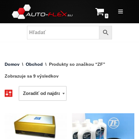
Prejsť
0
na
obsah
Domov
\
Obchod
\
Produkty so značkou “ZF”
Zobrazuje sa 9 výsledkov