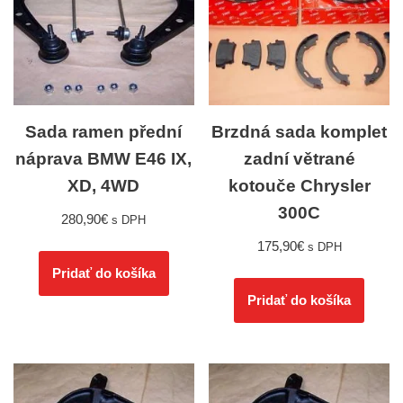
Sada ramen přední
Brzdná sada komplet
náprava BMW E46 IX,
zadní větrané
XD, 4WD
kotouče Chrysler
300C
280,90
€
s DPH
175,90
€
s DPH
Pridať do košíka
Pridať do košíka