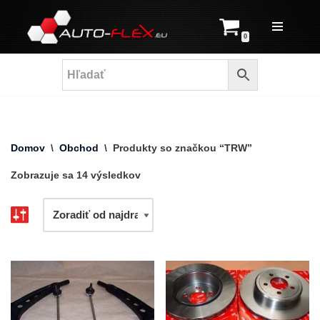
Prejsť
0
na
obsah
Domov
\
Obchod
\
Produkty so značkou “TRW”
Zobrazuje sa 14 výsledkov