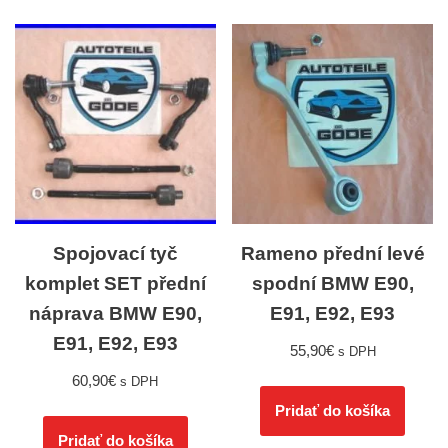
Spojovací tyč
Rameno přední levé
komplet SET přední
spodní BMW E90,
náprava BMW E90,
E91, E92, E93
E91, E92, E93
55,90
€
s DPH
60,90
€
s DPH
Pridať do košíka
Pridať do košíka