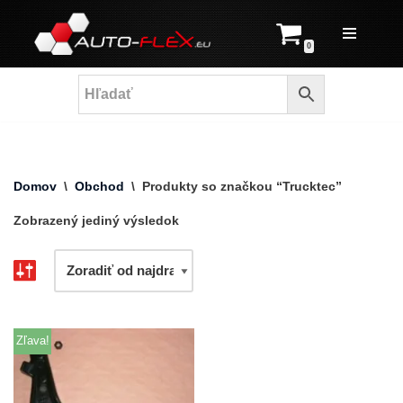
Prejsť
0
na
obsah
Domov
\
Obchod
\
Produkty so značkou “Trucktec”
Zobrazený jediný výsledok
Zľava!