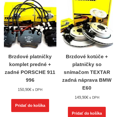
Brzdové platničky
Brzdové kotúče +
komplet predné +
platničky so
zadné PORSCHE 911
snímačom TEXTAR
996
zadná náprava BMW
E60
150,90
€
s DPH
149,90
€
s DPH
Pridať do košíka
Pridať do košíka