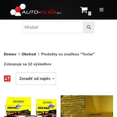
Prejsť
0
na
obsah
Domov
\
Obchod
\
Produkty so značkou “Textar”
Zobrazuje sa 12 výsledkov