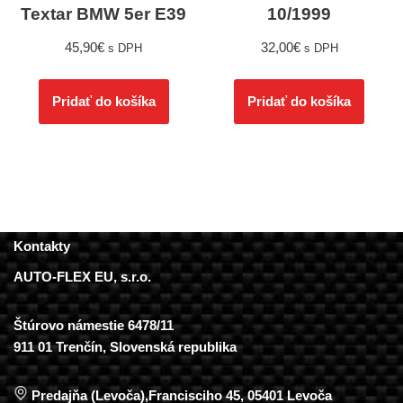
Textar BMW 5er E39
10/1999
45,90
€
32,00
€
s DPH
s DPH
Pridať do košíka
Pridať do košíka
Kontakty
AUTO-FLEX EU, s.r.o.
Štúrovo námestie 6478/11
911 01 Trenčín, Slovenská republika
Predajňa (Levoča),Francisciho 45, 05401 Levoča