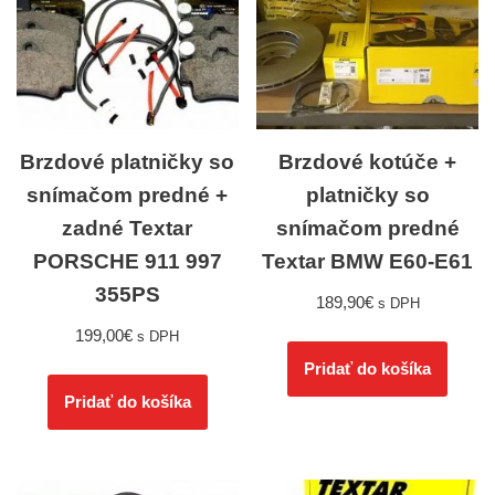
Brzdové platničky so
Brzdové kotúče +
snímačom predné +
platničky so
zadné Textar
snímačom predné
PORSCHE 911 997
Textar BMW E60-E61
355PS
189,90
€
s DPH
199,00
€
s DPH
Pridať do košíka
Pridať do košíka