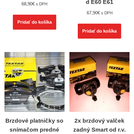
d E60 E61
68,90
€
s DPH
67,90
€
s DPH
Pridať do košíka
Pridať do košíka
Brzdové platničky so
2x brzdový valček
snímačom predné
zadný Smart od r.v.