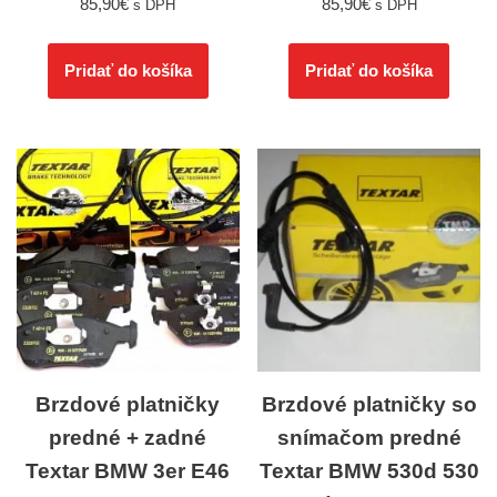
85,90
€
85,90
€
s DPH
s DPH
Pridať do košíka
Pridať do košíka
Brzdové platničky
Brzdové platničky so
predné + zadné
snímačom predné
Textar BMW 3er E46
Textar BMW 530d 530