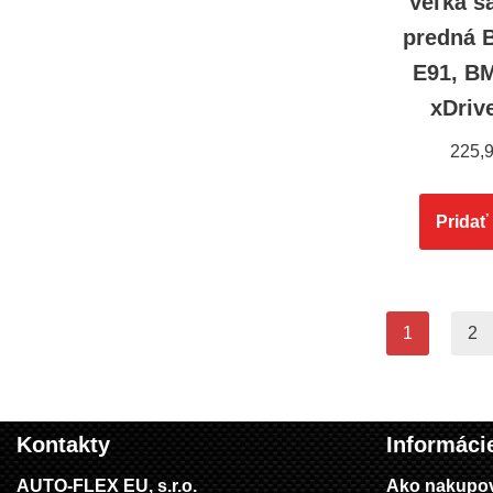
Veľká s
predná 
E91, B
xDriv
225,
Pridať
1
2
Kontakty
Informáci
AUTO-FLEX EU, s.r.o.
Ako nakupo