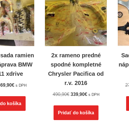
 sada ramien
2x rameno predné
Sa
áprava BMW
spodné kompletné
náp
11 xdrive
Chrysler Pacifica od
r.v. 2016
69,90
€
2
s DPH
490,90
€
339,90
€
s DPH
 do košíka
Pridať do košíka