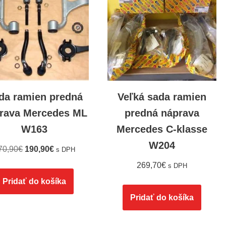
da ramien predná
Veľká sada ramien
rava Mercedes ML
predná náprava
W163
Mercedes C-klasse
W204
70,90
€
190,90
€
s DPH
269,70
€
s DPH
Pridať do košíka
Pridať do košíka