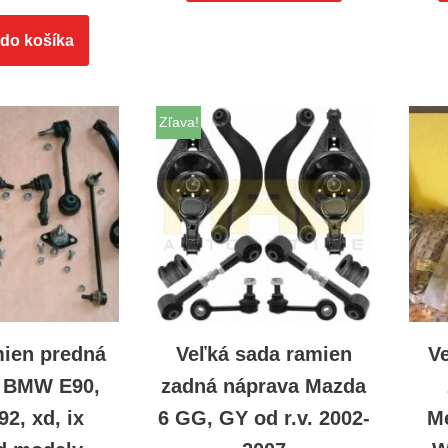
 do košíka
Zľava!
mien predná
Veľká sada ramien
V
 BMW E90,
zadná náprava Mazda
92, xd, ix
6 GG, GY od r.v. 2002-
Me