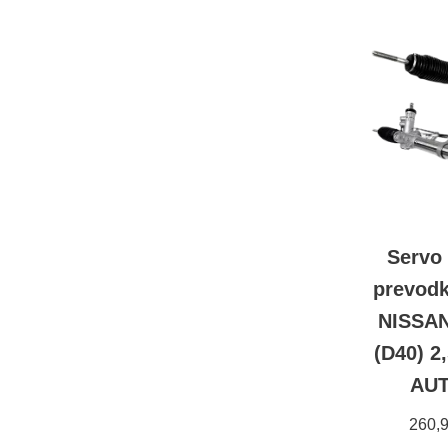
Servo 
prevodk
NISSA
(D40) 2
AU
260,