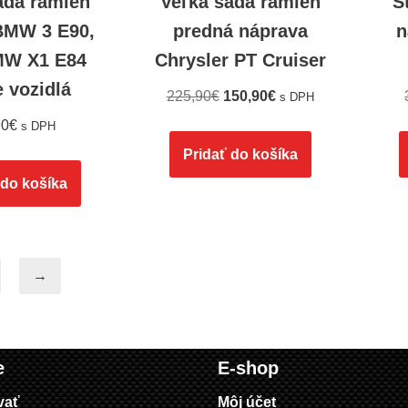
ada ramien
Veľká sada ramien
S
BMW 3 E90,
predná náprava
n
MW X1 E84
Chrysler PT Cruiser
e vozidlá
225,90
€
150,90
€
s DPH
90
€
s DPH
Pridať do košíka
 do košíka
→
e
E-shop
vať
Môj účet