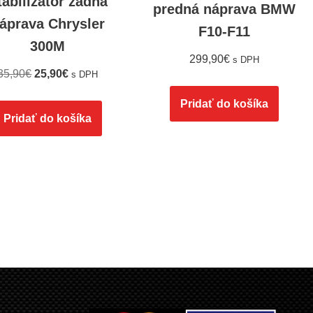
tabilizátor zadná
predná náprava BMW
áprava Chrysler
F10-F11
300M
299,90
€
s DPH
35,90
€
25,90
€
s DPH
Pridať do košíka
Pridať do košíka