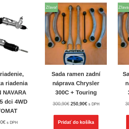
Zľava!
Zľava
riadenie,
Sada ramen zadní
Sa
a riadenia
náprava Chrysler
n
N NAVARA
300C + Touring
,5 dci 4WD
300,90
€
250,90
€
3
s DPH
TOMAT
90
€
Pridať do košíka
s DPH