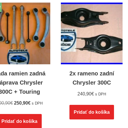
!
da ramien zadná
2x rameno zadní
áprava Chrysler
Chrysler 300C
300C + Touring
240,90
€
s DPH
00,90
€
250,90
€
s DPH
Pridať do košíka
Pridať do košíka