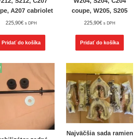
212, S212, C207
W204, S204, C204
pe, A207 cabriolet
coupe, W205, S205
225,90
€
225,90
€
s DPH
s DPH
Pridať do košíka
Pridať do košíka
!
Najväčšia sada ramien