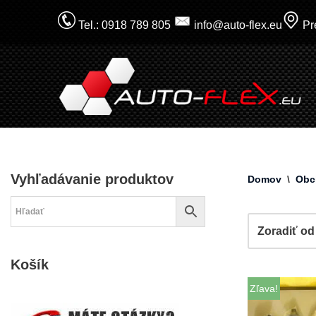
Tel.: 0918 789 805
info@auto-flex.eu
Pre
Prejsť
na
obsah
Vyhľadávanie produktov
Domov
\
Obc
Košík
Zľava!