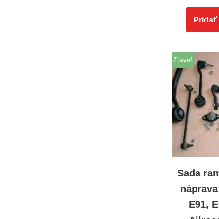
Pridať
Zľava!
Sada ra
náprava
E91, E