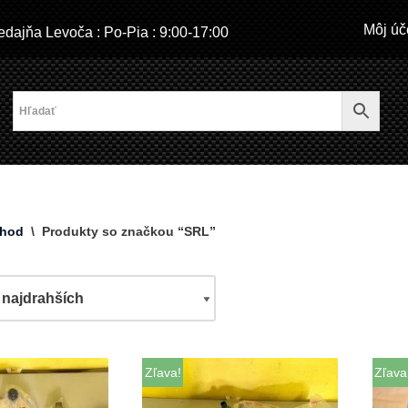
Môj úč
dajňa Levoča : Po-Pia : 9:00-17:00
hod
\
Produkty so značkou “SRL”
Zľava!
Zľava