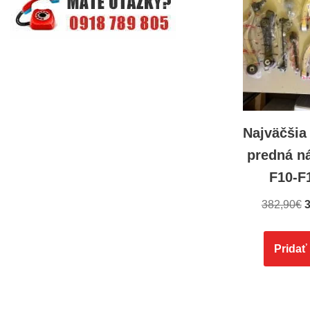
Najväčšia
predná n
F10-F
382,90
€
3
Pridať