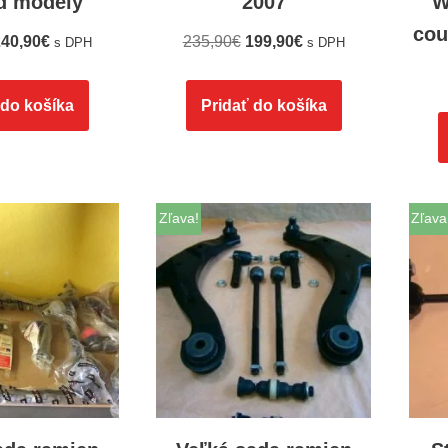
ad modely
2007
W
cou
40,90
€
235,90
€
199,90
€
s DPH
s DPH
 do košíka
Pridať do košíka
Zľava!
Zľava