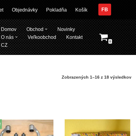
FB
et
Objednávky
Pokladňa
Košík
Domov
Obchod
Novinky
O nás
Veľkoobchod
Kontakt
0
CZ
Zobrazených 1–16 z 18 výsledkov
!