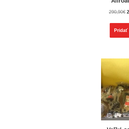
Allro
290,90
€
2
Pridať