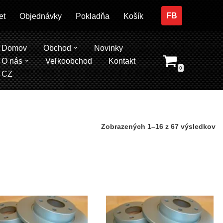
FB
et
Objednávky
Pokladňa
Košík
Domov
Obchod
Novinky
O nás
Veľkoobchod
Kontakt
0
CZ
Zobrazených 1–16 z 67 výsledkov