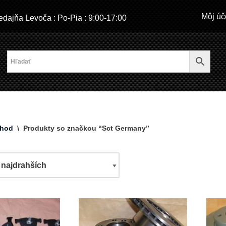
Môj úč
dajňa Levoča : Po-Pia : 9:00-17:00
hod
\
Produkty so značkou “Sct Germany”