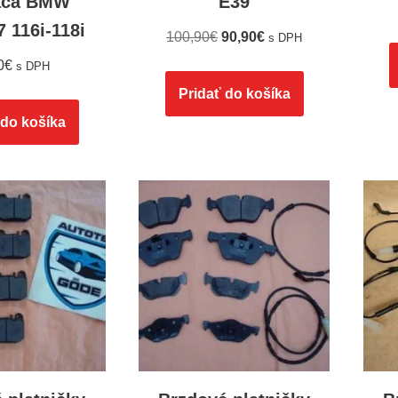
ača BMW
E39
 116i-118i
100,90
€
90,90
€
s DPH
0
€
s DPH
Pridať do košíka
 do košíka