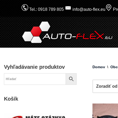
Tel.: 0918 789 805
info@auto-flex.eu
Pre
Prejsť
na
obsah
Vyhľadávanie produktov
Domov
\
Obc
Košík