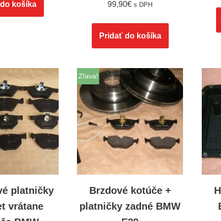
 do košíka
99,90
€
s DPH
Pridať do košíka
Zľava!
vé platničky
Brzdové kotúče +
H
t vrátane
platničky zadné BMW