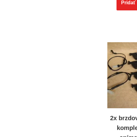
Pridať
2x brzdo
komple