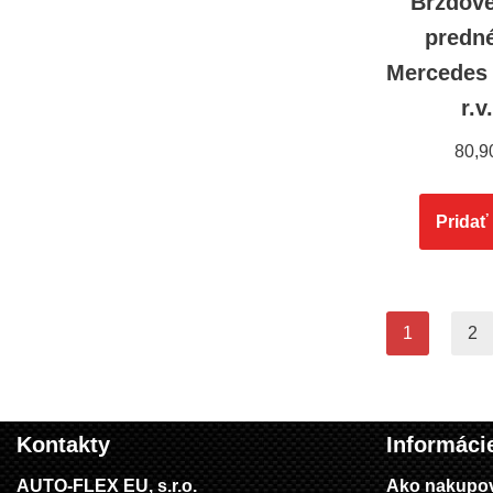
Brzdové
predn
Mercedes
r.v
80,9
Pridať
1
2
Kontakty
Informáci
AUTO-FLEX EU, s.r.o.
Ako nakupo