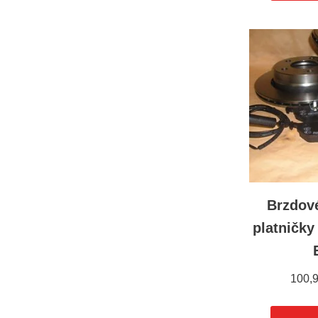
Brzdov
platničk
100,