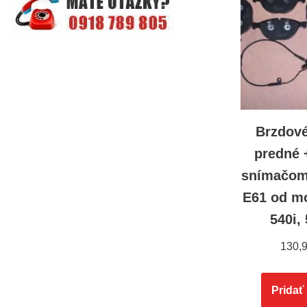
Brzdové
predné 
snímačom
E61 od m
540i,
130,
Pridať