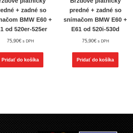
rzdové platničky
Brzdové platničky
redné + zadné so
predné + zadné so
mačom BMW E60 +
snímačom BMW E60 +
1 od 520er-525er
E61 od 520i-530d
75,90
€
75,90
€
s DPH
s DPH
Pridať do košíka
Pridať do košíka