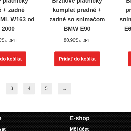
 platničky
Brzdové platničky
B
é + zadné
komplet predné +
p
 ML W163 od
zadné so snímačom
sní
. 2000
BMW E90
E6
0
€
80,90
€
s DPH
s DPH
 do košíka
Pridať do košíka
3
4
5
→
e
E-shop
vať
Môj účet