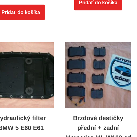
Pridať do košíka
Pridať do košíka
ydraulický filter
Brzdové destičky
BMW 5 E60 E61
přední + zadní