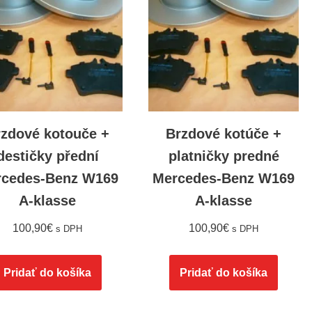
rzdové kotouče +
Brzdové kotúče +
destičky přední
platničky predné
rcedes-Benz W169
Mercedes-Benz W169
A-klasse
A-klasse
100,90
€
100,90
€
s DPH
s DPH
Pridať do košíka
Pridať do košíka