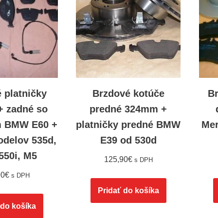
 platničky
Brzdové kotúče
B
+ zadné so
predné 324mm +
 BMW E60 +
platničky predné BMW
Me
odelov 535d,
E39 od 530d
 550i, M5
125,90
€
s DPH
90
€
s DPH
Pridať do košíka
 do košíka