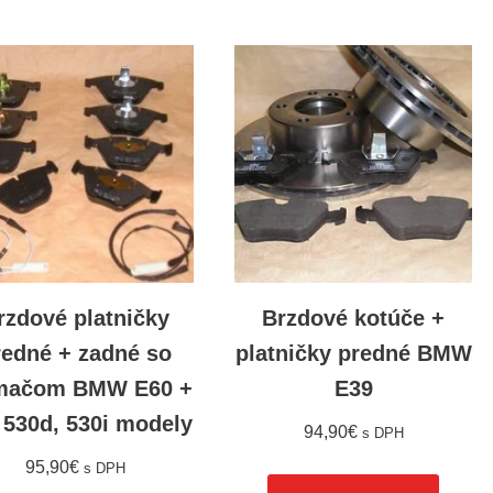
rzdové platničky
Brzdové kotúče +
redné + zadné so
platničky predné BMW
mačom BMW E60 +
E39
 530d, 530i modely
94,90
€
s DPH
95,90
€
s DPH