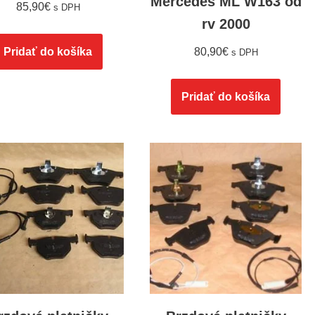
Mercedes ML W163 od
85,90
€
s DPH
rv 2000
Pridať do košíka
80,90
€
s DPH
Pridať do košíka