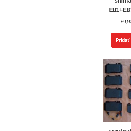
sním
E81+E87
90,9
Pridať