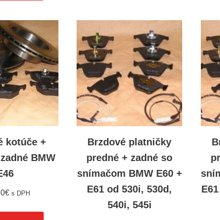
é kotúče +
Brzdové platničky
B
y zadné BMW
predné + zadné so
p
E46
snímačom BMW E60 +
sní
E61 od 530i, 530d,
E61
90
€
s DPH
540i, 545i