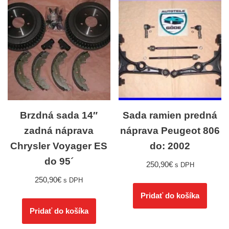
Brzdná sada 14″
Sada ramien predná
zadná náprava
náprava Peugeot 806
Chrysler Voyager ES
do: 2002
do 95´
250,90
€
s DPH
250,90
€
s DPH
Pridať do košíka
Pridať do košíka