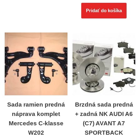
Pridať do košíka
Sada ramien predná
Brzdná sada predná
náprava komplet
+ zadná NK AUDI A6
Mercedes C-klasse
(C7) AVANT A7
W202
SPORTBACK