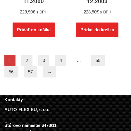
11.2000
12.2003
228,90
€
228,90
€
s DPH
s DPH
Pridať do košíka
Pridať do košíka
1
2
3
4
…
55
56
57
→
Kontakty
AUTO-FLEX EU, s.r.o.
Štúrovo námestie 6478/11