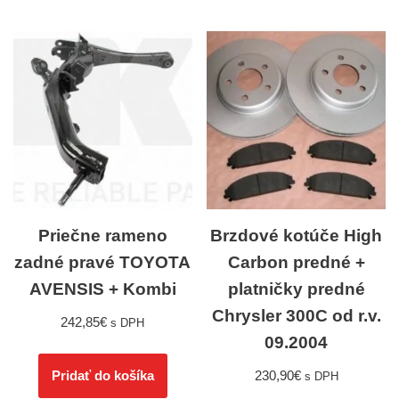
Priečne rameno
Brzdové kotúče High
zadné pravé TOYOTA
Carbon predné +
AVENSIS + Kombi
platničky predné
Chrysler 300C od r.v.
242,85
€
s DPH
09.2004
230,90
€
Pridať do košíka
s DPH