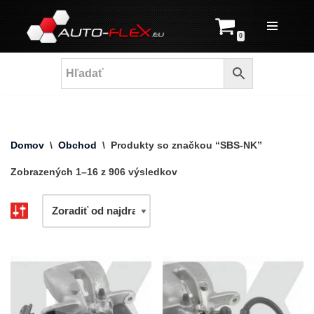
Prejsť
0
na
obsah
Domov
\
Obchod
\
Produkty so značkou “SBS-NK”
Zobrazených 1–16 z 906 výsledkov