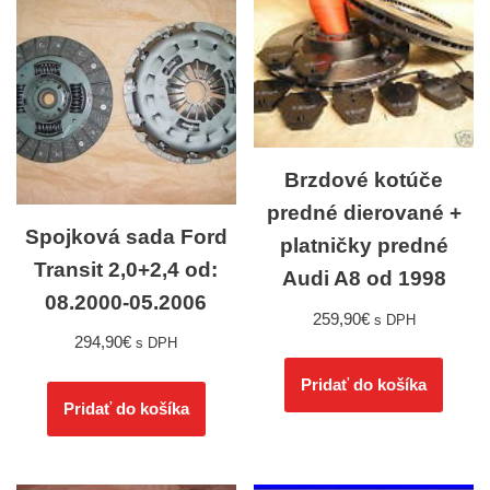
Brzdové kotúče
predné dierované +
Spojková sada Ford
platničky predné
Transit 2,0+2,4 od:
Audi A8 od 1998
08.2000-05.2006
259,90
€
s DPH
294,90
€
s DPH
Pridať do košíka
Pridať do košíka