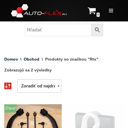
Prejsť
0
na
obsah
Domov
\
Obchod
\
Produkty so značkou “Rts”
Zobrazujú sa 2 výsledky
Zľava!