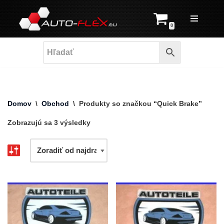
Prejsť
0
na
obsah
Domov
\
Obchod
\
Produkty so značkou “Quick Brake”
Zobrazujú sa 3 výsledky