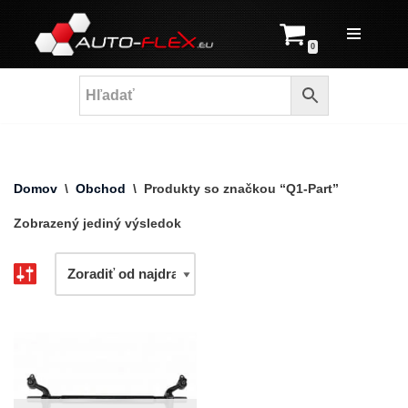
Prejsť
0
na
obsah
Domov
\
Obchod
\
Produkty so značkou “Q1-Part”
Zobrazený jediný výsledok