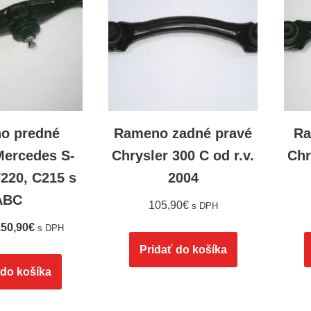
o predné
Rameno zadné pravé
Ra
Mercedes S-
Chrysler 300 C od r.v.
Chr
220, C215 s
2004
ABC
105,90
€
s DPH
50,90
€
s DPH
Pridať do košíka
 do košíka