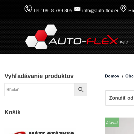
Tel.: 0918 789 805
info@auto-flex.eu
Pre
Prejsť
na
obsah
Vyhľadávanie produktov
Domov
\
Obc
Košík
Zľava!