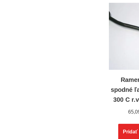
Ramen
spodné ľ
300 C r.
65,0
Pridať