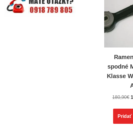
Ramen
spodné 
Klasse W
180,90
€
1
Pridať