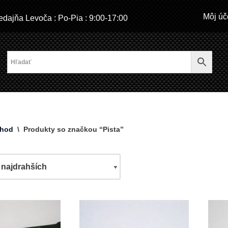
Môj úč
dajňa Levoča : Po-Pia : 9:00-17:00
hod
\
Produkty so značkou “Pista”