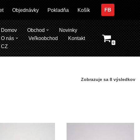
FB
et
Objednávky
Pokladňa
Košík
Domov
Obchod
Novinky
O nás
Veľkoobchod
Kontakt
0
CZ
Zobrazuje sa 8 výsledkov