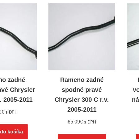
o zadné
Rameno zadné
avé Chrysler
spodné pravé
vo
v. 2005-2011
Chrysler 300 C r.v.
ná
2005-2011
9
€
s DPH
65,09
€
s DPH
 do košíka