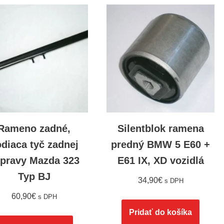
Rameno zadné,
Silentblok ramena
diaca tyč zadnej
predný BMW 5 E60 +
pravy Mazda 323
E61 IX, XD vozidlá
Typ BJ
34,90
€
s DPH
60,90
€
s DPH
Pridať do košíka