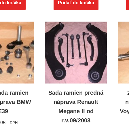
 do košíka
Pridať do košíka
ada ramien
Sada ramien predná
áprava BMW
náprava Renault
n
E39
Megane II od
Voy
r.v.09/2003
90
€
s DPH