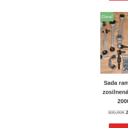
Zľava!
Sada ra
zosilnen
200
300,90
€
2