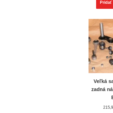
Pridať
Veľká s
zadná n
215,