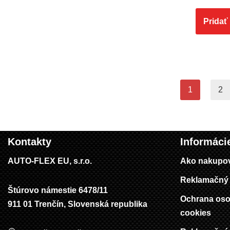
Pridať
1
2
Kontakty
Informáci
AUTO-FLEX EU, s.r.o.
Ako nakupo
Reklamačný 
Štúrovo námestie 6478/11
Ochrana oso
911 01 Trenčín, Slovenská republika
cookies