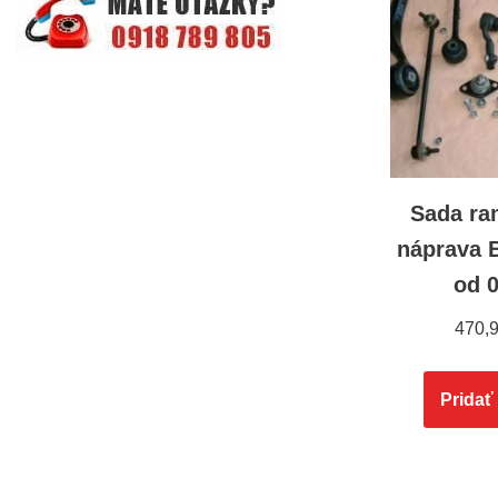
Sada ra
náprava 
od 
470,
Pridať