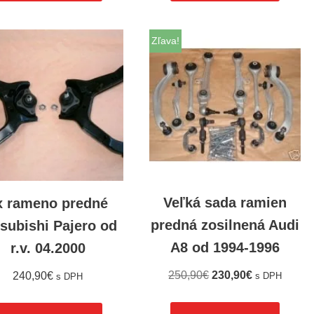
Zľava!
Veľká sada ramien
x rameno predné
predná zosilnená Audi
subishi Pajero od
A8 od 1994-1996
r.v. 04.2000
250,90
€
230,90
€
240,90
€
s DPH
s DPH