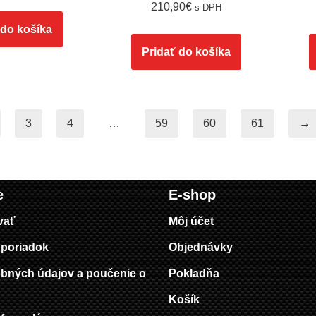
210,90
€
s DPH
 do košíka
Pridať do košíka
3
4
…
59
60
61
→
e
E-shop
vať
Môj účet
poriadok
Objednávky
bných údajov a poučenie o
Pokladňa
Košík