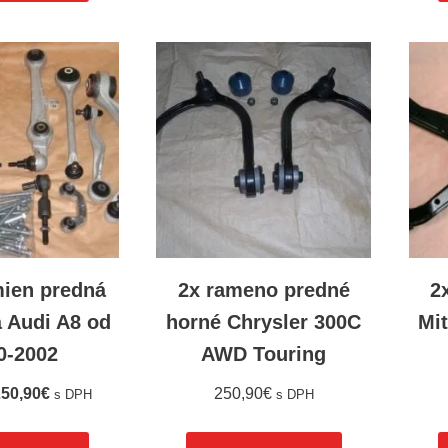
mien predná
2x rameno predné
2
á Audi A8 od
horné Chrysler 300C
Mit
0-2002
AWD Touring
50,90
€
250,90
€
s DPH
s DPH