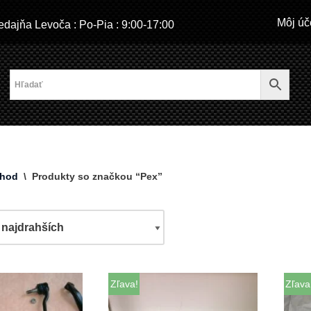
Môj úč
dajňa Levoča : Po-Pia : 9:00-17:00
hod
\
Produkty so značkou “Pex”
Zľava!
Zľava