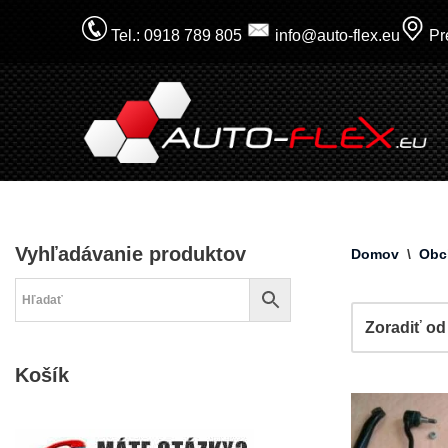
Tel.: 0918 789 805
info@auto-flex.eu
Pre
Prejsť
na
obsah
Vyhľadávanie produktov
Domov
\
Obc
Košík