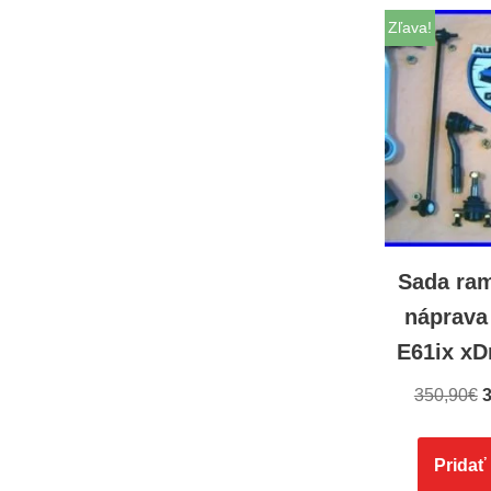
Zľava!
Sada ra
náprava
E61ix xD
350,90
€
3
Pridať