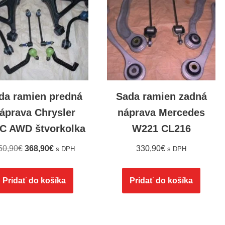
da ramien predná
Sada ramien zadná
áprava Chrysler
náprava Mercedes
C AWD štvorkolka
W221 CL216
50,90
€
368,90
€
330,90
€
s DPH
s DPH
Pridať do košíka
Pridať do košíka