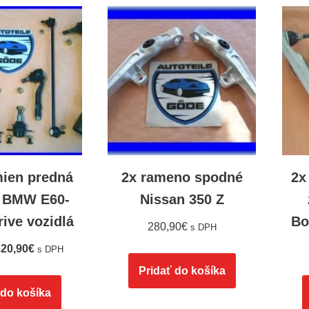
mien predná
2x rameno spodné
2x
 BMW E60-
Nissan 350 Z
rive vozidlá
Bo
280,90
€
s DPH
20,90
€
s DPH
Pridať do košíka
 do košíka