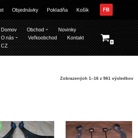
FB
et
Objednávky
Pokladňa
Košík
Domov
Obchod
Novinky
O nás
Veľkoobchod
Kontakt
0
CZ
Zobrazených 1–16 z 961 výsledkov
!