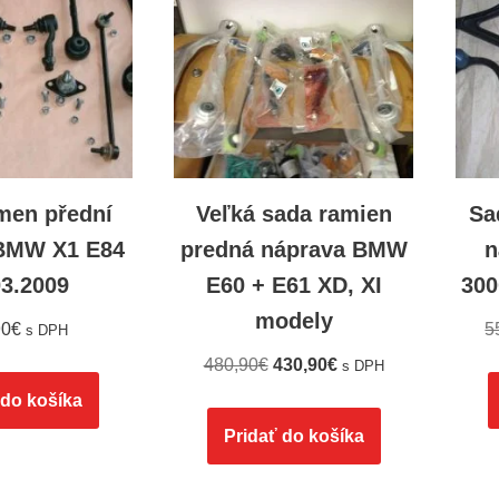
men přední
Veľká sada ramien
Sa
BMW X1 E84
predná náprava BMW
n
03.2009
E60 + E61 XD, XI
300
modely
90
€
5
s DPH
480,90
€
430,90
€
s DPH
 do košíka
Pridať do košíka