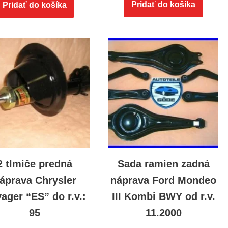
Pridať do košíka
Pridať do košíka
2 tlmiče predná
Sada ramien zadná
áprava Chrysler
náprava Ford Mondeo
ager “ES” do r.v.:
III Kombi BWY od r.v.
95
11.2000