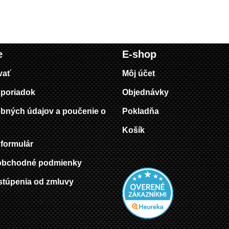
e
E-shop
vať
Môj účet
poriadok
Objednávky
bných údajov a poučenie o
Pokladňa
Košík
formulár
obchodné podmienky
stúpenia od zmluvy