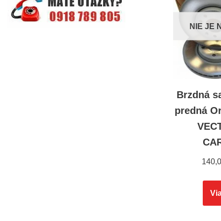
NIE JE
Brzdná s
predná O
VECT
CA
140,
Via