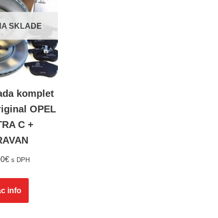
 NA SKLADE
ada komplet
riginal OPEL
RA C +
RAVAN
00
€
s DPH
c info