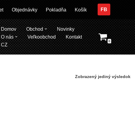
FB
et
Objednávky
Pokladňa
Košík
Domov
Obchod
Novinky
O nás
Veľkoobchod
Kontakt
0
CZ
Zobrazený jediný výsledok