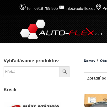
Tel.: 0918 789 805
info@auto-flex.eu
Pre
Prejsť
na
obsah
Vyhľadávanie produktov
Domov
\
Obc
Košík