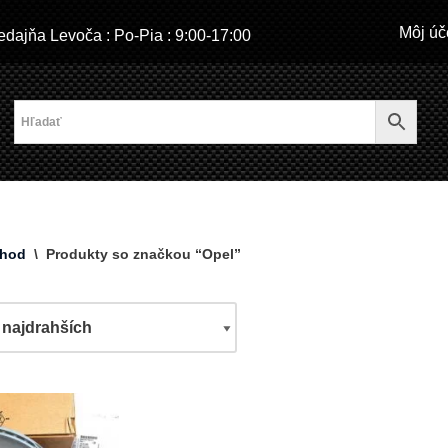
Môj úč
dajňa Levoča : Po-Pia : 9:00-17:00
hod
\
Produkty so značkou “Opel”