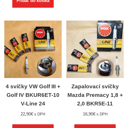
Pridať do košíka
4 svíčky VW Golf III +
Zapalovací svíčky
Golf IV BKUR6ET-10
Mazda Premacy 1,8 +
V-Line 24
2,0 BKR5E-11
22,90
€
16,90
€
s DPH
s DPH