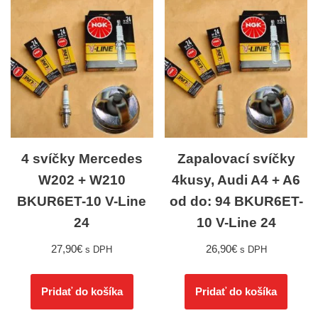
4 svíčky Mercedes
Zapalovací svíčky
W202 + W210
4kusy, Audi A4 + A6
BKUR6ET-10 V-Line
od do: 94 BKUR6ET-
24
10 V-Line 24
27,90
€
26,90
€
s DPH
s DPH
Pridať do košíka
Pridať do košíka