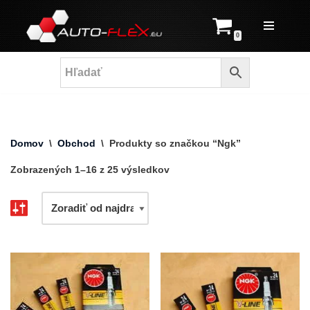
Prejsť
0
na
obsah
Domov
\
Obchod
\
Produkty so značkou “Ngk”
Zobrazených 1–16 z 25 výsledkov