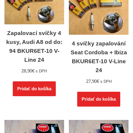
Zapalovací svíčky 4
kusy, Audi A8 od do:
4 svíčky zapalování
94 BKUR6ET-10 V-
Seat Cordoba + Ibiza
Line 24
BKUR6ET-10 V-Line
24
28,90
€
s DPH
27,90
€
s DPH
Pridať do košíka
Pridať do košíka