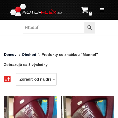
Prejsť
0
na
obsah
Domov
\
Obchod
\
Produkty so značkou “Mannol”
Zobrazujú sa 3 výsledky